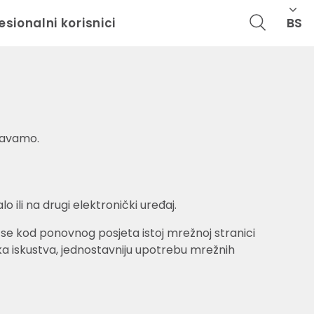
BS
esionalni korisnici
ljavamo.
ili na drugi elektronički uređaj.
e se kod ponovnog posjeta istoj mrežnoj stranici
ička iskustva, jednostavniju upotrebu mrežnih