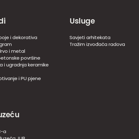
di
Usluge
boje i dekorativa
Savjeti arhitekata
ogram
Tražim izvođača radova
rvo i metal
betonske površine
ja i ugradnja keramike
tivanje i PU pjene
uzeću
B-a
duzeća JUB