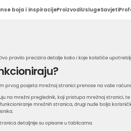
anse boja i inspiracije
Proizvodi
Usluge
Savjeti
Prof
vo pravilo precizira detalje kako i koje kolačiće upotreb
unkcioniraju?
m prvog posjeta mrežnoj stranici prenose na vaše računalo 
uju na mrežni preglednik, koji pristupa mrežnoj stranici, t
 za funkcioniranje mrežnih stranica, drugi nude bolja korisn
snika.
tranica detaljnije su opisane u tablicama.