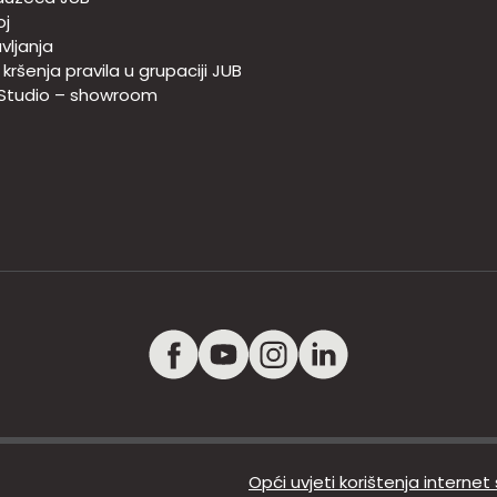
oj
vljanja
e kršenja pravila u grupaciji JUB
 Studio – showroom
Opći uvjeti korištenja internet