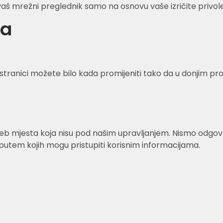
vaš mrežni preglednik samo na osnovu vaše izričite privole
ća
 stranici možete bilo kada promijeniti tako da u donjim p
 mjesta koja nisu pod našim upravljanjem. Nismo odgovorni
putem kojih mogu pristupiti korisnim informacijama.