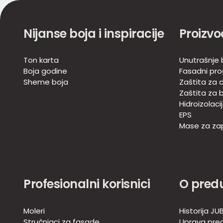
Nijanse boja i inspiracije
Proizvo
Ton karta
Unutrašnje 
Boja godine
Fasadni pr
Sheme boja
Zaštita za d
Zaštita za 
Hidroizolaci
EPS
Mase za zap
Profesionalni korisnici
O pred
Moleri
Historija JU
Stručnjaci za fasade
Uprava pre