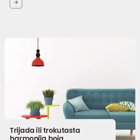
BUTTON
Trijada ili trokutasta
harmonija boja