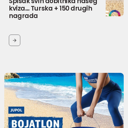
Spisak svih dobitnika našeg
kviza… Turska + 150 drugih
nagrada
BUTTON