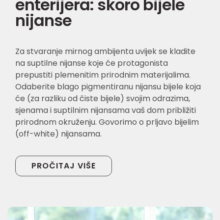
enterijera: skoro bijele
nijanse
Za stvaranje mirnog ambijenta uvijek se kladite
na suptilne nijanse koje će protagonista
prepustiti plemenitim prirodnim materijalima.
Odaberite blago pigmentiranu nijansu bijele koja
će (za razliku od čiste bijele) svojim odrazima,
sjenama i suptilnim nijansama vaš dom približiti
prirodnom okruženju. Govorimo o prljavo bijelim
(off-white) nijansama.
PROČITAJ VIŠE