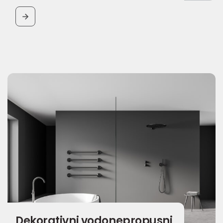
BUTTON
Dekorativni vodonepropusni