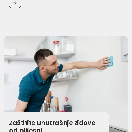
BUTTON
Zaštitite unutrašnje zidove
od plijesni