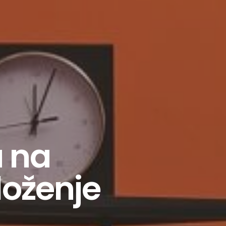
a na
loženje