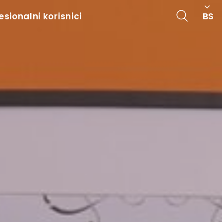
BS
esionalni korisnici