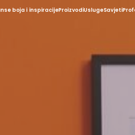
anse boja i inspiracije
Proizvodi
Usluge
Savjeti
Prof