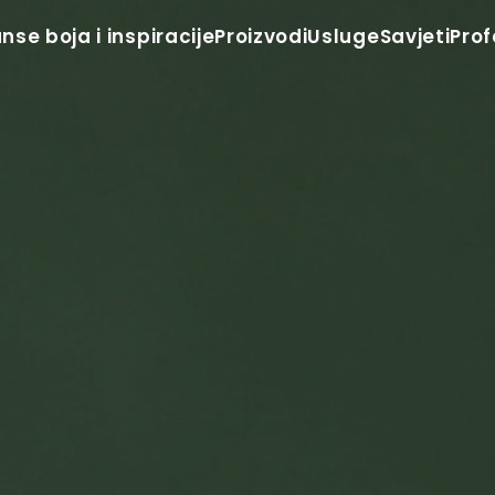
anse boja i inspiracije
Proizvodi
Usluge
Savjeti
Prof