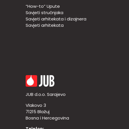
“How-to” Upute
Savjeti stručnjaka
Savjeti arhitekata i dizajnera
Savjeti arhitekata
JUB d.o.o. Sarajevo
Vlakovo 3
71215 Blažuj
Bosna i Hercegovina
Telefon: