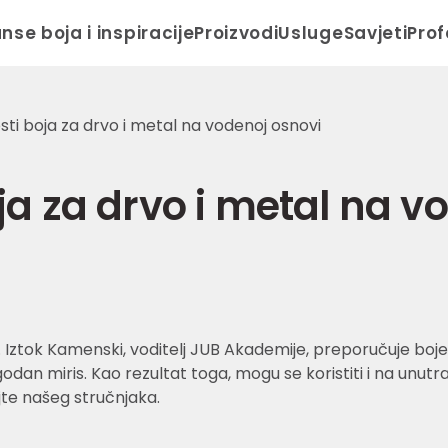
anse boja i inspiracije
Proizvodi
Usluge
Savjeti
Prof
sti boja za drvo i metal na vodenoj osnovi
ja za drvo i metal na v
e. Iztok Kamenski, voditelj JUB Akademije, preporučuje boje
ugodan miris. Kao rezultat toga, mogu se koristiti i na unu
jte našeg stručnjaka.