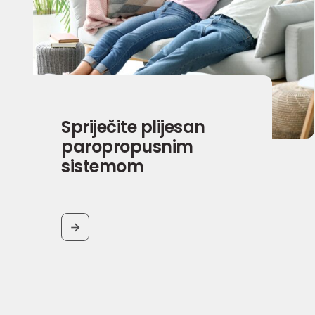
Spriječite plijesan
paropropusnim
sistemom
BUTTON