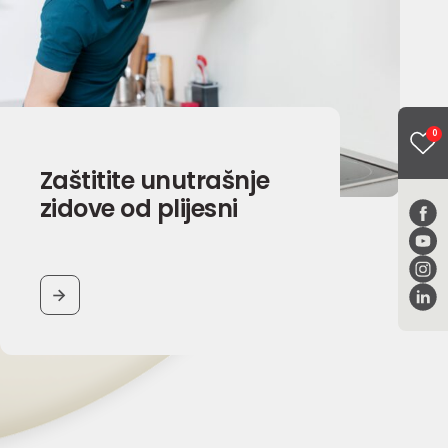
0
Zaštitite unutrašnje
zidove od plijesni
BUTTON