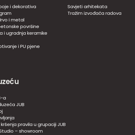
boje i dekorativa
Savjeti arhitekata
ogram
Tražim izvođača radova
rvo i metal
betonske površine
ja i ugradnja keramike
tivanje i PU pjene
uzeću
B-a
duzeća JUB
oj
vljanja
e kršenja pravila u grupaciji JUB
 Studio – showroom