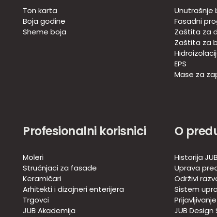
Ton karta
Unutrašnje 
Boja godine
Fasadni pr
Sheme boja
Zaštita za d
Zaštita za 
Hidroizolaci
EPS
Mase za zap
Profesionalni korisnici
O pred
Moleri
Historija JU
Stručnjaci za fasade
Uprava pre
Keramičari
Održivi razv
Arhitekti i dizajneri enterijera
Sistem upra
Trgovci
Prijavljivanj
JUB Akademija
JUB Design