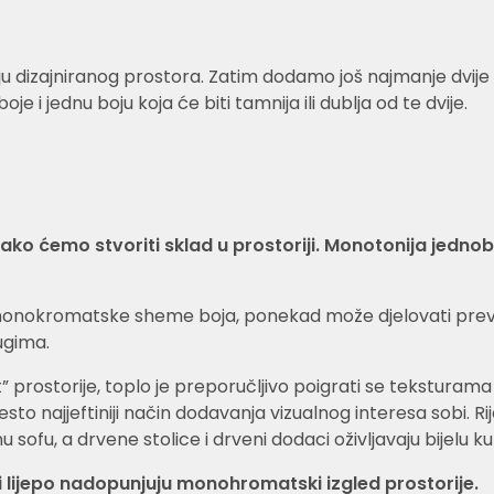
u dizajniranog prostora. Zatim dodamo još najmanje dvije n
 boje i jednu boju koja će biti tamnija ili dublja od te dvije.
, lako ćemo stvoriti sklad u prostoriji. Monotonija je
 monokromatske sheme boja, ponekad može djelovati previ
ugima.
” prostorije, toplo je preporučljivo poigrati se teksturama 
i često najjeftiniji način dodavanja vizualnog interesa sobi. 
 sofu, a drvene stolice i drveni dodaci oživljavaju bijelu ku
ji lijepo nadopunjuju monohromatski izgled prostorije.