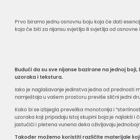
Prvo biramo jednu osnovnu boju koja će dati esencij
koja će biti za nijansu svjetlija ili svjetlija od osnovne
Budući da su sve nijanse bazirane na jednoj boji
uzoraka i tekstura.
Iako je naglašavanje jedinstva jedna od prednosti
namještaja u vašem prostoru previše slični jedni dr
Kako bi se izbjegla prevelika monotonija i “sterilnost
uzoraka koji pripadaju istoj skupini boja je najlakši 
jastučići i pletena vunena deka oživljavaju jednobojnu
Također možemo koristiti različite materijale ko