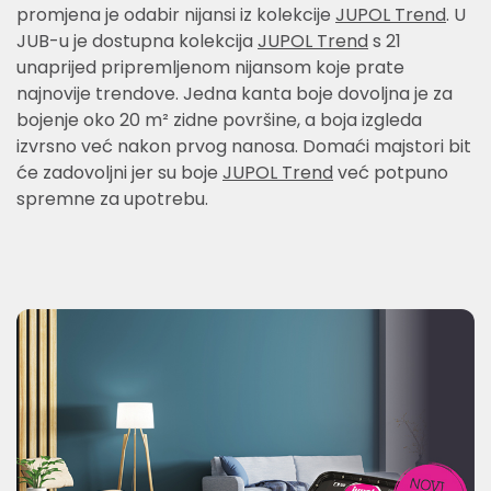
promjena je odabir nijansi iz kolekcije
JUPOL Trend
. U
JUB-u je dostupna kolekcija
JUPOL Trend
s 21
unaprijed pripremljenom nijansom koje prate
najnovije trendove. Jedna kanta boje dovoljna je za
bojenje oko 20 m² zidne površine, a boja izgleda
izvrsno već nakon prvog nanosa. Domaći majstori bit
će zadovoljni jer su boje
JUPOL Trend
već potpuno
spremne za upotrebu.