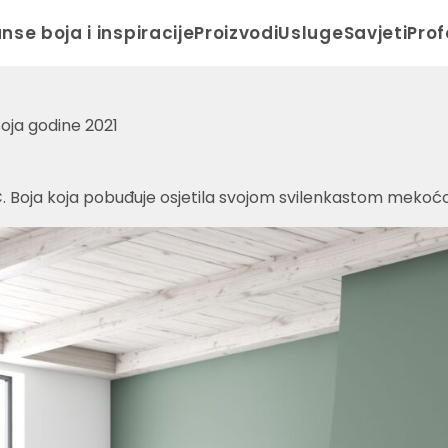
anse boja i inspiracije
Proizvodi
Usluge
Savjeti
Prof
oja godine 2021
C
. Boja koja pobuđuje osjetila svojom svilenkastom mekoćom