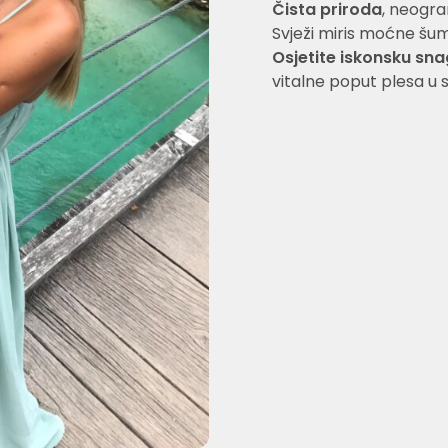
Čista priroda
, neogra
Svježi miris moćne šu
Osjetite iskonsku sn
vitalne poput plesa u s