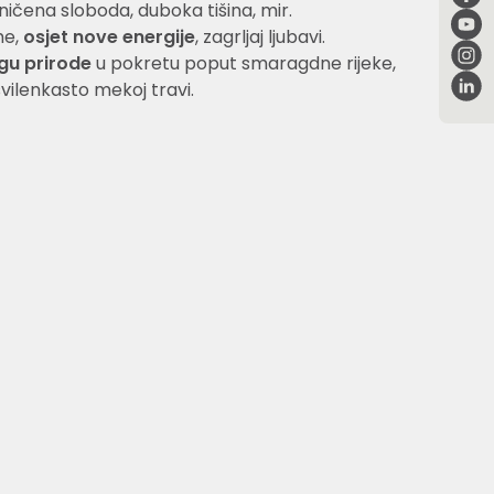
ničena sloboda, duboka tišina, mir.
me,
osjet nove energije
, zagrljaj ljubavi.
agu prirode
u pokretu poput smaragdne rijeke,
vilenkasto mekoj travi.