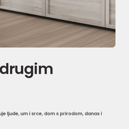
 drugim
je ljude,
um i srce,
dom s prirodom, danas i