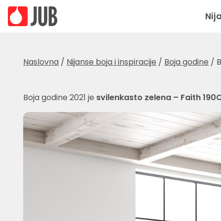
Nij
Naslovna
/
Nijanse boja i inspiracije
/
Boja godine
/
B
Boja godine 2021 je
svilenkasto zelena – Faith 190