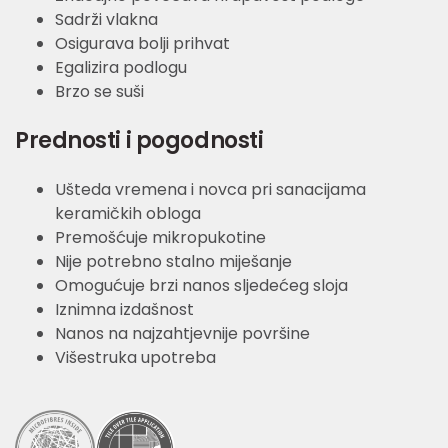
Sadrži vlakna
Osigurava bolji prihvat
Egalizira podlogu
Brzo se suši
Prednosti i pogodnosti
Ušteda vremena i novca pri sanacijama
keramičkih obloga
Premošćuje mikropukotine
Nije potrebno stalno miješanje
Omogućuje brzi nanos sljedećeg sloja
Iznimna izdašnost
Nanos na najzahtjevnije površine
Višestruka upotreba