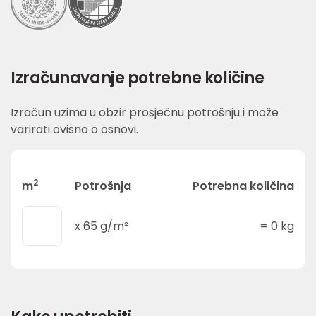
Izračunavanje potrebne količine
Izračun uzima u obzir prosječnu potrošnju i može
varirati ovisno o osnovi.
2
m
Potrošnja
Potrebna količina
x
65
g/m²
=
0
kg