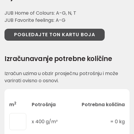
JUB Home of Colours: A-G, N, T
JUB Favorite feelings: A-G
POGLEDAJTE TON KARTU BOJA
Izračunavanje potrebne količine
Izračun uzima u obzir prosječnu potrošnju i može
varirati ovisno o osnovi.
2
m
Potrošnja
Potrebna količina
x
400
g/m²
=
0
kg