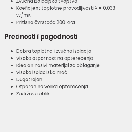
Zvučna izolacijska svojstva
Koeficijent toplotne provodljivosti λ = 0,033
W/mK
Pritisna čvrstoća 200 kPa
Prednosti i pogodnosti
Dobra toplotna i zvučna izolacija
Visoka otpornost na opterećenja
Idealan nosivi materijal za oblaganje
Visoka izolacijska moć
Dugotrajan
Otporan na velika opterećenja
Zadržava oblik