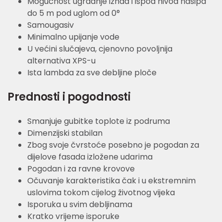
Mogućnost ugradnje iznad i ispod nivoa nasipa
do 5 m pod uglom od 0°
Samougasiv
Minimalno upijanje vode
U većini slučajeva, cjenovno povoljnija
alternativa XPS-u
Ista lambda za sve debljine ploče
Prednosti i pogodnosti
Smanjuje gubitke toplote iz podruma
Dimenzijski stabilan
Zbog svoje čvrstoće posebno je pogodan za
dijelove fasada izložene udarima
Pogodan i za ravne krovove
Očuvanje karakteristika čak i u ekstremnim
uslovima tokom cijelog životnog vijeka
Isporuka u svim debljinama
Kratko vrijeme isporuke