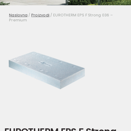
Naslovna
/
Proizvodi
/
EUROTHERM EPS F Strong 036 –
Premium