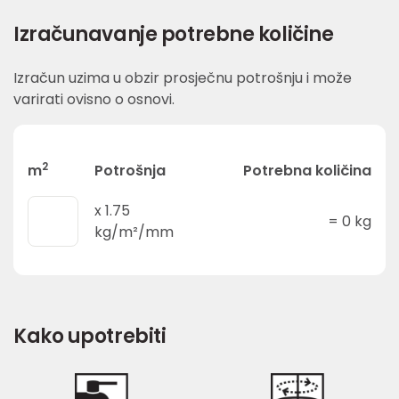
Izračunavanje potrebne količine
Izračun uzima u obzir prosječnu potrošnju i može
varirati ovisno o osnovi.
2
m
Potrošnja
Potrebna količina
x
1.75
=
0
kg
kg/m²/mm
Kako upotrebiti