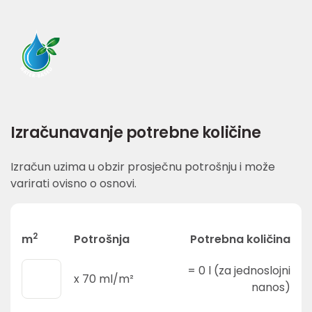
Izračunavanje potrebne količine
Izračun uzima u obzir prosječnu potrošnju i može
varirati ovisno o osnovi.
2
m
Potrošnja
Potrebna količina
=
0
l (za jednoslojni
x
70
ml/m²
nanos)