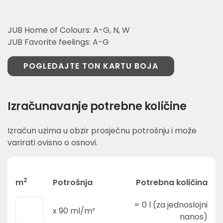
JUB Home of Colours: A-G, N, W
JUB Favorite feelings: A-G
POGLEDAJTE TON KARTU BOJA
Izračunavanje potrebne količine
Izračun uzima u obzir prosječnu potrošnju i može
varirati ovisno o osnovi.
2
m
Potrošnja
Potrebna količina
=
0
l (za jednoslojni
x
90
ml/m²
nanos)