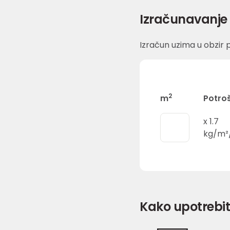
Izračunavanje 
Izračun uzima u obzir p
2
m
Potro
x
1.7
kg/m
Kako upotrebit