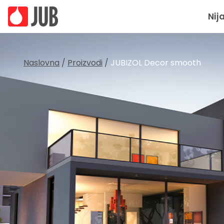
Nij
Naslovna
/
Proizvodi
/
JUBIZOL Decor smooth