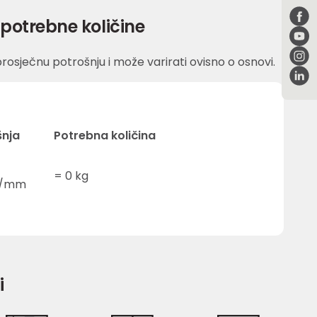
potrebne količine
rosječnu potrošnju i može varirati ovisno o osnovi.
šnja
Potrebna količina
=
0
kg
²/mm
i