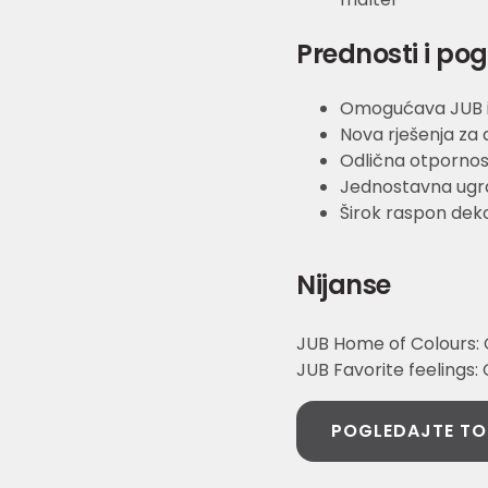
Prednosti i po
Omogućava JUB i 
Nova rješenja za a
Odlična otpornos
Jednostavna ugr
Širok raspon deko
Nijanse
JUB Home of Colours: C
JUB Favorite feelings:
POGLEDAJTE TO