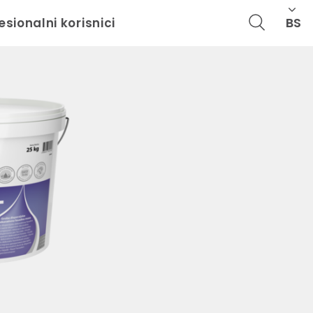
BS
esionalni korisnici