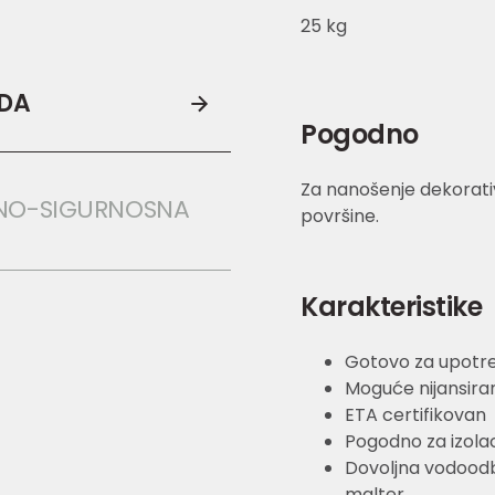
25 kg
ODA
Pogodno
Za nanošenje dekorativ
NO-SIGURNOSNA 
površine.
Karakteristike
Gotovo za upotre
Moguće nijansira
ETA certifikovan
Pogodno za izola
Dovoljna vodoodb
malter