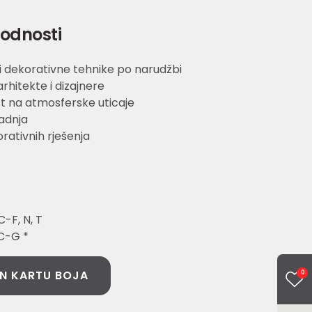
godnosti
dekorativne tehnike po narudžbi
rhitekte i dizajnere
t na atmosferske uticaje
adnja
rativnih rješenja
-F, N, T
 C-G *
N KARTU BOJA
0