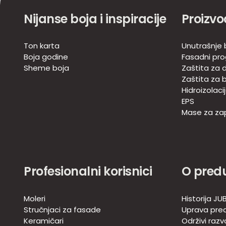
Nijanse boja i inspiracije
Proizvo
Ton karta
Unutrašnje 
Boja godine
Fasadni pr
Sheme boja
Zaštita za d
Zaštita za 
Hidroizolaci
EPS
Mase za zap
Profesionalni korisnici
O pred
Moleri
Historija JU
Stručnjaci za fasade
Uprava pre
Keramičari
Održivi razv