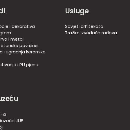
di
Usluge
boje i dekorativa
Savjeti arhitekata
ogram
Tražim izvođača radova
rvo i metal
betonske površine
ja i ugradnja keramike
tivanje i PU pjene
uzeću
B-a
duzeća JUB
oj