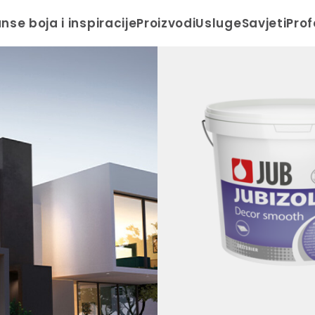
anse boja i inspiracije
Proizvodi
Usluge
Savjeti
Prof