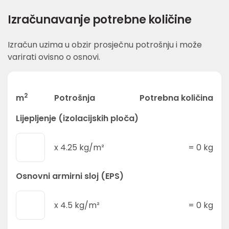
Izračunavanje potrebne količine
Izračun uzima u obzir prosječnu potrošnju i može
varirati ovisno o osnovi.
2
m
Potrošnja
Potrebna količina
Lijepljenje (izolacijskih ploča)
x
4.25
kg/m²
=
0
kg
Osnovni armirni sloj (EPS)
x
4.5
kg/m²
=
0
kg