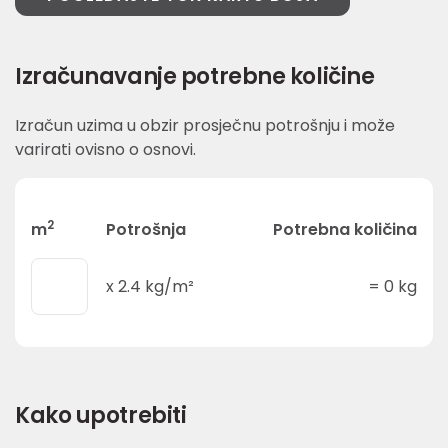
Izračunavanje potrebne količine
Izračun uzima u obzir prosječnu potrošnju i može
varirati ovisno o osnovi.
2
m
Potrošnja
Potrebna količina
x
2.4
kg/m²
=
0
kg
Kako upotrebiti