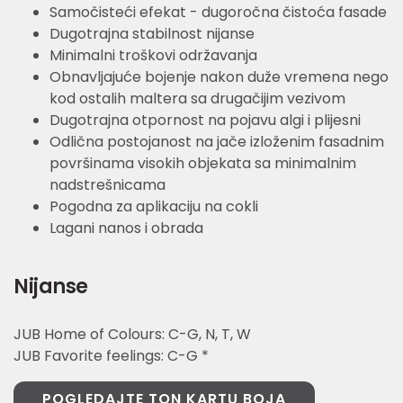
Samočisteći efekat - dugoročna čistoća fasade
Dugotrajna stabilnost nijanse
Minimalni troškovi održavanja
Obnavljajuće bojenje nakon duže vremena nego
kod ostalih maltera sa drugačijim vezivom
Dugotrajna otpornost na pojavu algi i plijesni
Odlična postojanost na jače izloženim fasadnim
površinama visokih objekata sa minimalnim
nadstrešnicama
Pogodna za aplikaciju na cokli
Lagani nanos i obrada
Nijanse
JUB Home of Colours: C-G, N, T, W
JUB Favorite feelings: C-G *
POGLEDAJTE TON KARTU BOJA