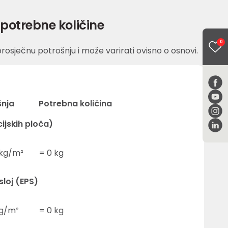
potrebne količine
0
rosječnu potrošnju i može varirati ovisno o osnovi.
šnja
Potrebna količina
cijskih ploča)
kg/m²
=
0
kg
sloj (EPS)
g/m²
=
0
kg