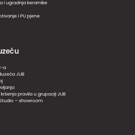
ja i ugradnja keramike
tivanje i PU pjene
uzeću
B-a
duzeća JUB
oj
vljanja
e kršenja pravila u grupaciji JUB
 Studio – showroom