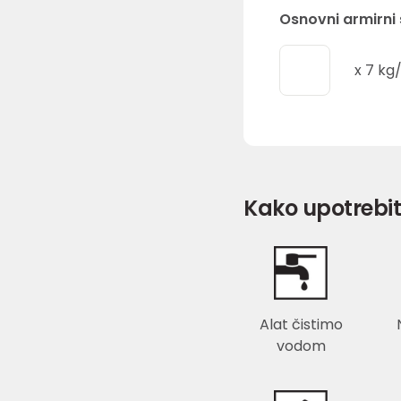
Osnovni armirni
x
7
kg
Kako upotrebit
Alat čistimo
vodom