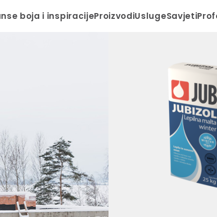
anse boja i inspiracije
Proizvodi
Usluge
Savjeti
Prof