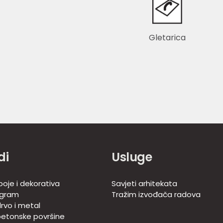
Gletarica
di
Usluge
boje i dekorativa
Savjeti arhitekata
ogram
Tražim izvođača radova
rvo i metal
betonske površine