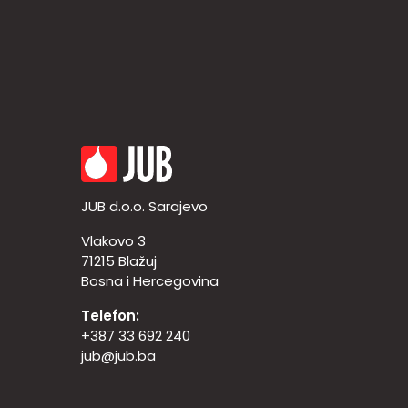
JUB d.o.o. Sarajevo
Vlakovo 3
71215 Blažuj
Bosna i Hercegovina
Telefon:
+387 33 692 240
jub@jub.ba