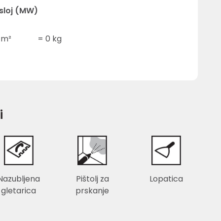
 sloj (MW)
/m²
=
0
kg
i
Nazubljena
Pištolj za
Lopatica
gletarica
prskanje