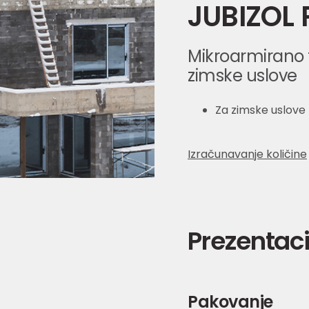
JUBIZOL 
Mikroarmirano f
zimske uslove
Za zimske uslove
Izračunavanje količine
Prezentaci
Pakovanje