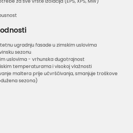
trebe za sve vrste izolacija (EPS, XPS, MW)
pusnost
godnosti
etnu ugradnju fasade u zimskim uslovima
vinsku sezonu
kim uslovima - vrhunska dugotrajnost
niskim temperaturama i visokoj vlažnosti
anje maltera prije učvršćivanja, smanjuje troškove
odužena sezona)