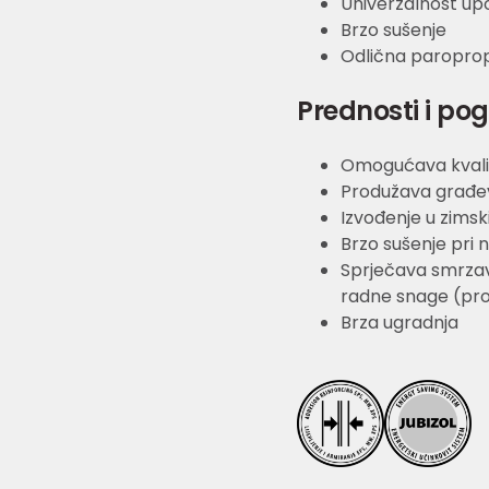
Univerzalnost upo
Brzo sušenje
Odlična paropro
Prednosti i po
Omogućava kvalit
Produžava građe
Izvođenje u zims
Brzo sušenje pri 
Sprječava smrzav
radne snage (pr
Brza ugradnja