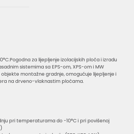
0°C.Pogodna za lijepljenje izolacijskih ploča i izradu
fasadnim sistemima sa EPS-om, XPS-om i MW
 objekte montažne gradnje, omogućuje lijepljenje i
tera na drveno-vlaknastim pločama.
ju pri temperaturama do -10°C i pri povišenoj
)