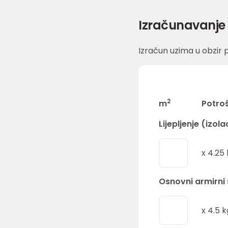
Izračunavanje 
Izračun uzima u obzir p
2
m
Potro
Lijepljenje (izola
x
4.25
Osnovni armirni 
x
4.5
k