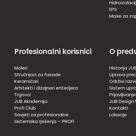
Hidroizolaci
EPS
Mase za zap
Profesionalni korisnici
O pred
Moleri
Historija JU
Stručnjaci za fasade
Uprava pre
Keramičari
Održivi razv
Arhitekti i dizajneri enterijera
Sistem upra
Trgovci
Prijavljivanj
JUB Akademija
JUB Design
Profi Club
Kontakti
Savjeti za profesionalce
Lokacije
Sistemska rješenja – PROFI