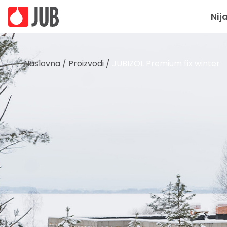
Nij
Naslovna
/
Proizvodi
/
JUBIZOL Premium fix winter