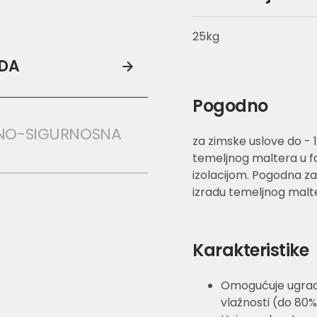
25kg
ODA
Pogodno
NO-SIGURNOSNA 
za zimske uslove do - 1
temeljnog maltera u 
izolacijom. Pogodna za
izradu temeljnog mal
Karakteristike
Omogućuje ugradn
vlažnosti (do 80%