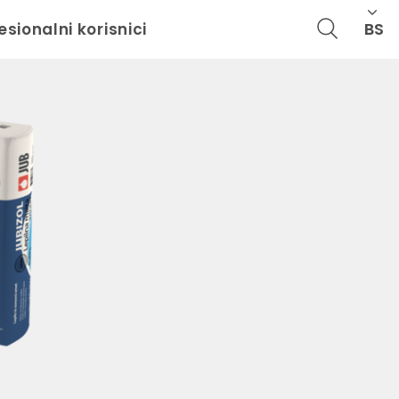
BS
esionalni korisnici