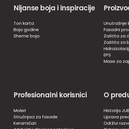
Nijanse boja i inspiracije
Proizvo
Ton karta
Unutrašnje 
Boja godine
Fasadni pr
Sheme boja
Zaštita za d
Zaštita za 
Hidroizolaci
EPS
Mase za zap
Profesionalni korisnici
O pred
Moleri
Historija JU
Stručnjaci za fasade
Uprava pre
Keramičari
Održivi razv