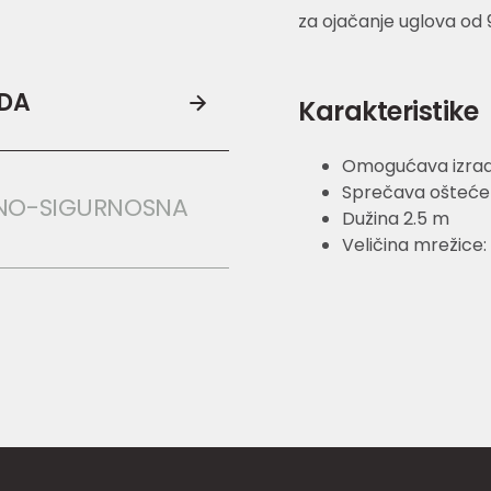
za ojačanje uglova od 9
ODA
Karakteristike
Omogućava izradu
Sprečava oštećen
NO-SIGURNOSNA 
Dužina 2.5 m
Veličina mrežice