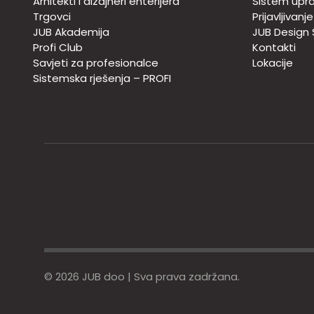
Arhitekti i dizajneri enterijera
Sistem upra
Trgovci
Prijavljivanj
JUB Akademija
JUB Design
Profi Club
Kontakti
Savjeti za profesionalce
Lokacije
Sistemska rješenja – PROFI
© 2026 JUB doo | Sva prava zadržana.