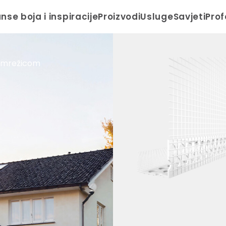
anse boja i inspiracije
Proizvodi
Usluge
Savjeti
Prof
a mrežicom