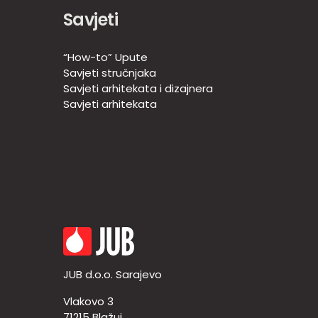
Savjeti
“How-to” Upute
Savjeti stručnjaka
Savjeti arhitekata i dizajnera
Savjeti arhitekata
JUB d.o.o. Sarajevo
Vlakovo 3
71215 Blažuj