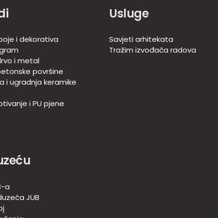
di
Usluge
boje i dekorativa
Savjeti arhitekata
ogram
Tražim izvođača radova
rvo i metal
betonske površine
ja i ugradnja keramike
tivanje i PU pjene
uzeću
B-a
duzeća JUB
oj