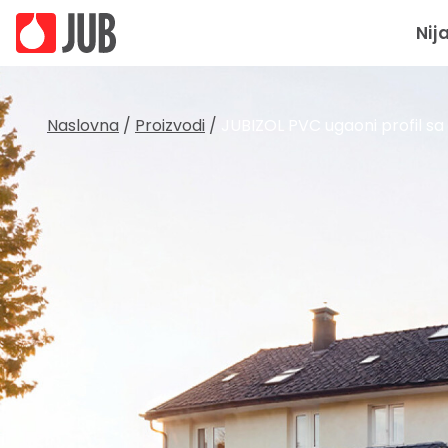
Nij
Naslovna
/
Proizvodi
/
JUBIZOL PVC ugaoni profil s