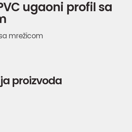
PVC ugaoni profil sa
m
 sa mrežicom
ja proizvoda