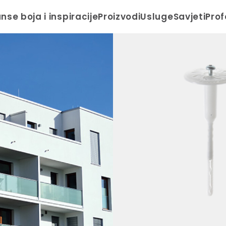
anse boja i inspiracije
Proizvodi
Usluge
Savjeti
Prof