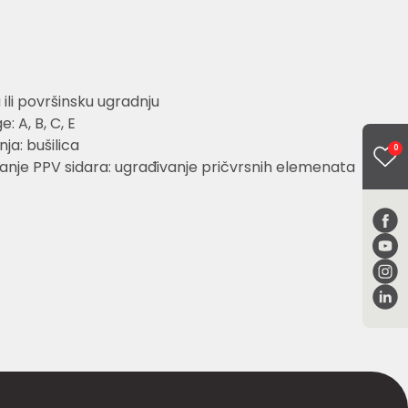
 ili površinsku ugradnju
: A, B, C, E
ja: bušilica
0
vanje PPV sidara: ugrađivanje pričvrsnih elemenata