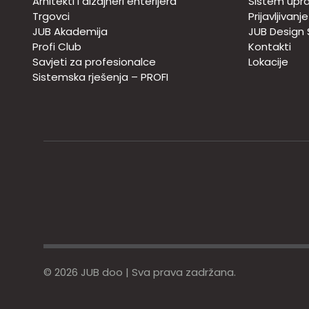
Arhitekti i dizajneri enterijera
Sistem upra
Trgovci
Prijavljivanj
JUB Akademija
JUB Design
Profi Club
Kontakti
Savjeti za profesionalce
Lokacije
Sistemska rješenja – PROFI
© 2026 JUB doo | Sva prava zadržana.