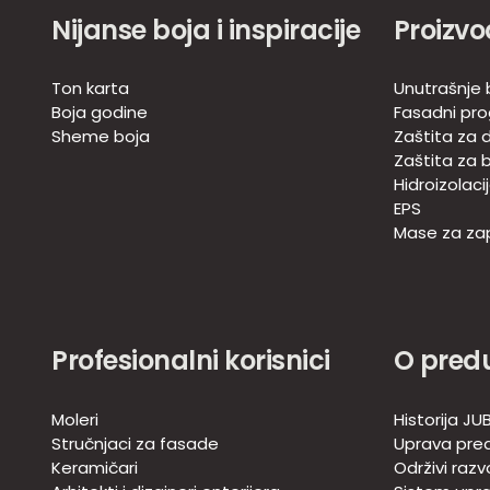
Nijanse boja i inspiracije
Proizvo
Ton karta
Unutrašnje 
Boja godine
Fasadni pr
Sheme boja
Zaštita za d
Zaštita za 
Hidroizolaci
EPS
Mase za zap
Profesionalni korisnici
O pred
Moleri
Historija JU
Stručnjaci za fasade
Uprava pre
Keramičari
Održivi razv