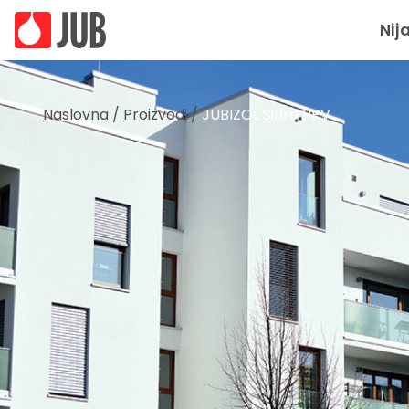
Nij
Naslovna
/
Proizvodi
/
JUBIZOL Sidro PPV