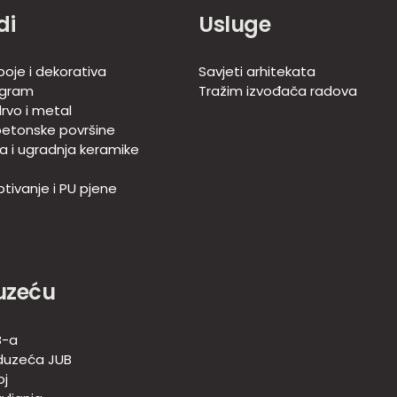
di
Usluge
boje i dekorativa
Savjeti arhitekata
ogram
Tražim izvođača radova
rvo i metal
betonske površine
ja i ugradnja keramike
tivanje i PU pjene
uzeću
B-a
duzeća JUB
oj