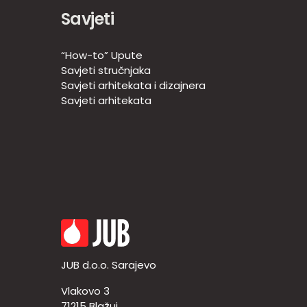
Savjeti
“How-to” Upute
Savjeti stručnjaka
Savjeti arhitekata i dizajnera
Savjeti arhitekata
JUB d.o.o. Sarajevo
Vlakovo 3
71215 Blažuj