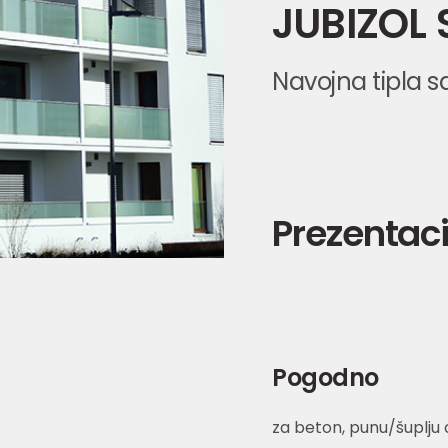
JUBIZOL 
Navojna tipla s
Prezentaci
Pogodno
za beton, punu/šuplju 