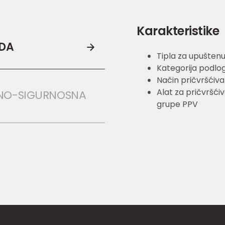
Karakteristike
ODA
Tipla za upuštenu
Kategorija podloge
Način pričvršćivan
Alat za pričvršći
NO-SIGURNOSNA 
grupe PPV