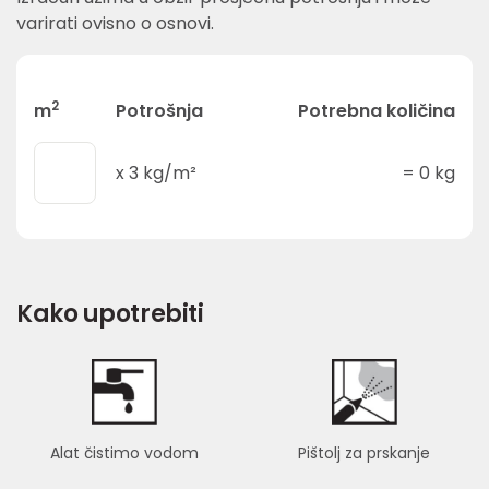
varirati ovisno o osnovi.
2
m
Potrošnja
Potrebna količina
x
3
kg/m²
=
0
kg
Kako upotrebiti
Alat čistimo vodom
Pištolj za prskanje