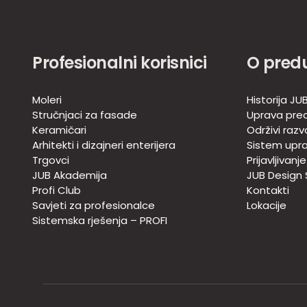
Profesionalni korisnici
O pred
Moleri
Historija JU
Stručnjaci za fasade
Uprava pre
Keramičari
Održivi razv
Arhitekti i dizajneri enterijera
Sistem upra
Trgovci
Prijavljivanj
JUB Akademija
JUB Design
Profi Club
Kontakti
Savjeti za profesionalce
Lokacije
Sistemska rješenja – PROFI