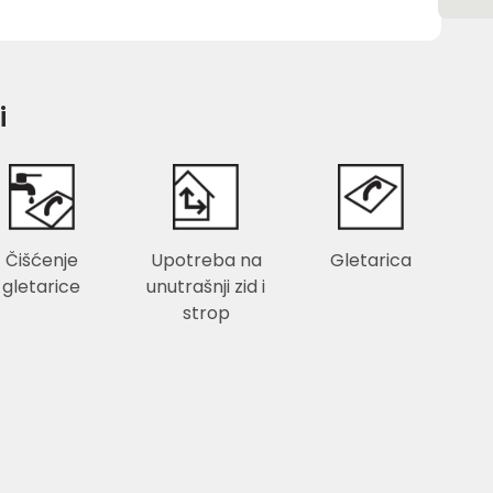
i
Čišćenje
Upotreba na
Gletarica
gletarice
unutrašnji zid i
strop