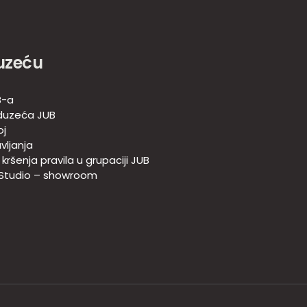
uzeću
B-a
duzeća JUB
oj
vljanja
e kršenja pravila u grupaciji JUB
 Studio – showroom