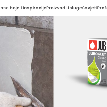
anse boja i inspiracije
Proizvodi
Usluge
Savjeti
Prof