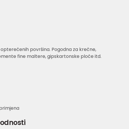
 opterećenih površina. Pogodna za krečne,
ente fine maltere, gipskartonske ploče itd.
 primjena
godnosti