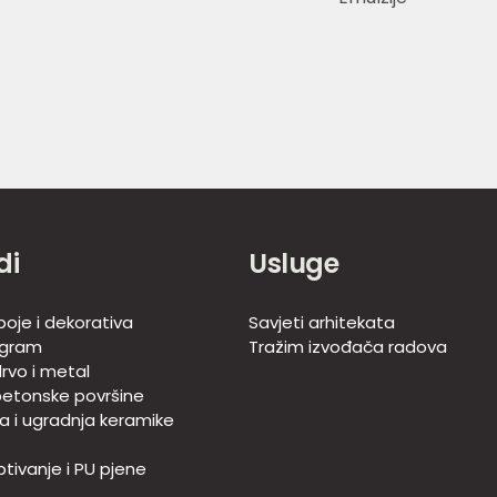
di
Usluge
boje i dekorativa
Savjeti arhitekata
ogram
Tražim izvođača radova
rvo i metal
betonske površine
ja i ugradnja keramike
tivanje i PU pjene