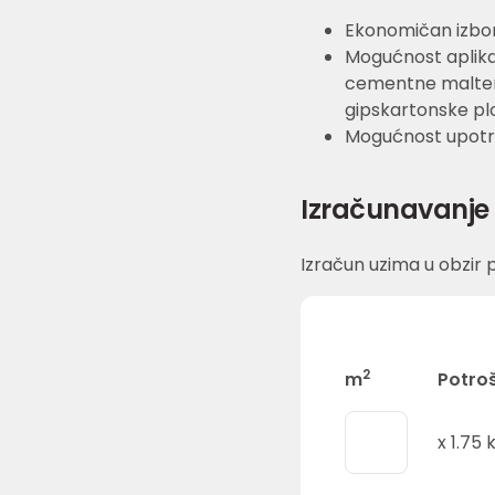
Ekonomičan izbo
Mogućnost aplika
cementne malter
gipskartonske pl
Mogućnost upotr
Izračunavanje 
Izračun uzima u obzir p
2
m
Potro
x
1.75
k