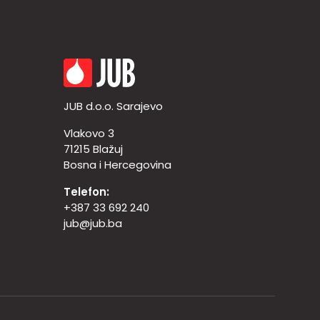
JUB d.o.o. Sarajevo
Vlakovo 3
71215 Blažuj
Bosna i Hercegovina
Telefon:
+387 33 692 240
jub@jub.ba