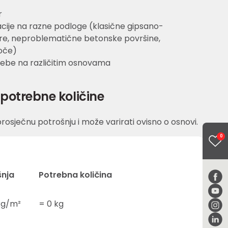
r
cije na razne podloge (klasične gipsano-
e, neproblematične betonske površine,
oče)
ebe na različitim osnovama
potrebne količine
rosječnu potrošnju i može varirati ovisno o osnovi.
0
šnja
Potrebna količina
g/m²
=
0
kg