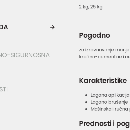
2 kg, 25 kg
ODA
Pogodno
za izravnavanje manje
NO-SIGURNOSNA 
krečno-cementne i cem
Karakteristike
STI
Lagana aplikacija
Lagano brušenje
Mašinska i ručna
Prednosti i po