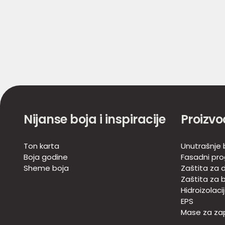
Nijanse boja i inspiracije
Proizvo
Ton karta
Unutrašnje 
Boja godine
Fasadni pr
Sheme boja
Zaštita za d
Zaštita za 
Hidroizolaci
EPS
Mase za zap