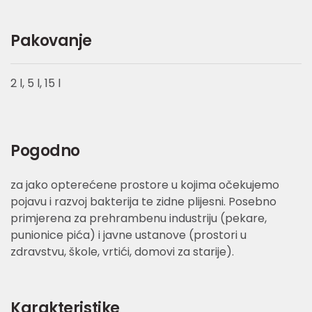
Pakovanje
2 l, 5 l, 15 l
Pogodno
za jako opterećene prostore u kojima očekujemo
pojavu i razvoj bakterija te zidne plijesni. Posebno
primjerena za prehrambenu industriju (pekare,
punionice pića) i javne ustanove (prostori u
zdravstvu, škole, vrtići, domovi za starije).
Karakteristike