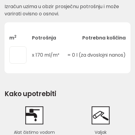
Izračun uzima u obzir prosječnu potrošnju i može
varirati ovisno o osnovi.
2
m
Potrošnja
Potrebna količina
x
170
ml/m²
=
0
l (za dvoslojni nanos)
Kako upotrebiti
Alat čistimo vodom
Valjak