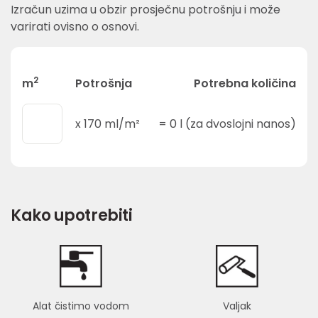
Izračun uzima u obzir prosječnu potrošnju i može
varirati ovisno o osnovi.
2
m
Potrošnja
Potrebna količina
x
170
ml/m²
=
0
l (za dvoslojni nanos)
Kako upotrebiti
Alat čistimo vodom
Valjak