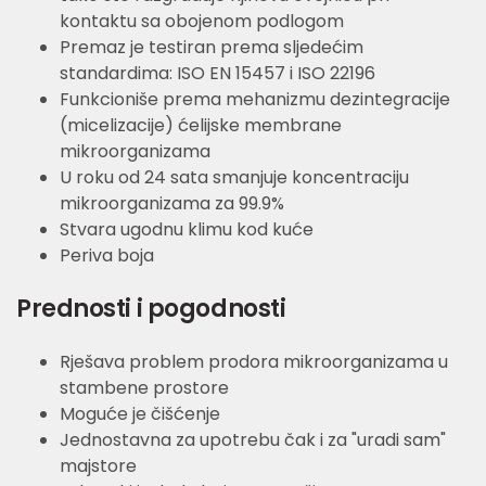
kontaktu sa obojenom podlogom
Premaz je testiran prema sljedećim
standardima: ISO EN 15457 i ISO 22196
Funkcioniše prema mehanizmu dezintegracije
(micelizacije) ćelijske membrane
mikroorganizama
U roku od 24 sata smanjuje koncentraciju
mikroorganizama za 99.9%
Stvara ugodnu klimu kod kuće
Periva boja
Prednosti i pogodnosti
Rješava problem prodora mikroorganizama u
stambene prostore
Moguće je čišćenje
Jednostavna za upotrebu čak i za "uradi sam"
majstore