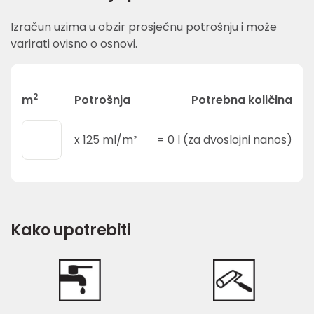
Izračun uzima u obzir prosječnu potrošnju i može
varirati ovisno o osnovi.
2
m
Potrošnja
Potrebna količina
x
125
ml/m²
=
0
l (za dvoslojni nanos)
Kako upotrebiti