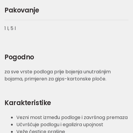
Pakovanje
1 l, 5 l
Pogodno
za sve vrste podloga prije bojenja unutrašnjim
bojama, primjeren za gips-kartonske ploče.
Karakteristike
Vezni most između podloge i završnog premaza
Učvršćuje podlogu i egalizira upojnost
Veže čestice prašine