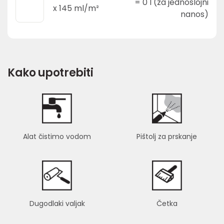
=
0
l (za jednoslojni
x
145
ml/m²
nanos)
Kako upotrebiti
Alat čistimo vodom
Pištolj za prskanje
Dugodlaki valjak
Četka