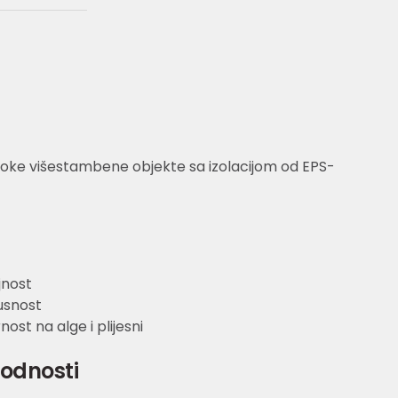
isoke višestambene objekte sa izolacijom od EPS-
nost
usnost
ost na alge i plijesni
godnosti