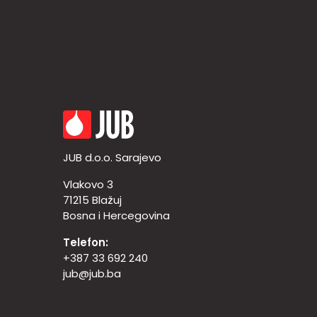
JUB d.o.o. Sarajevo
Vlakovo 3
71215 Blažuj
Bosna i Hercegovina
Telefon:
+387 33 692 240
jub@jub.ba