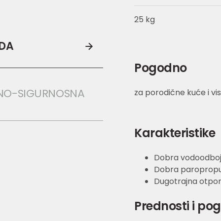
25 kg
ODA
Pogodno
NO-SIGURNOSNA 
za porodične kuće i v
Karakteristike
Dobra vodoodboj
Dobra paroprop
Dugotrajna otporn
Prednosti i po