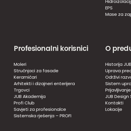
Hidroizolaci
EPS
Mase za zap
Profesionalni korisnici
O pred
Moleri
Historija JU
Stručnjaci za fasade
Uprava pre
Keramičari
Održivi razv
Arhitekti i dizajneri enterijera
Sistem upra
Trgovci
Prijavljivanj
JUB Akademija
JUB Design
Profi Club
Kontakti
Savjeti za profesionalce
Lokacije
Sistemska rješenja – PROFI