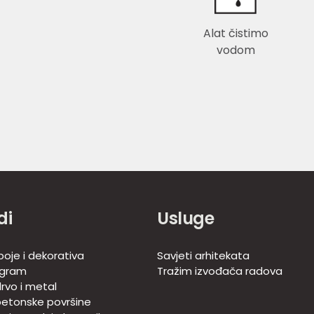
Alat čistimo
vodom
di
Usluge
boje i dekorativa
Savjeti arhitekata
ogram
Tražim izvođača radova
rvo i metal
betonske površine