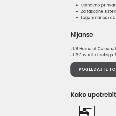
Cjenovno prihvatl
Za fasadne sistem
Lagani nanos i o
Nijanse
JUB Home of Colours: D
JUB Favorite feelings:
POGLEDAJTE TO
Kako upotrebit