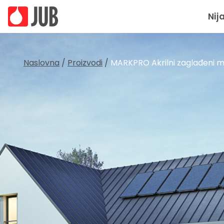
Nij
Naslovna
/
Proizvodi
/
MARKPRO Akrilni zaglađeni 