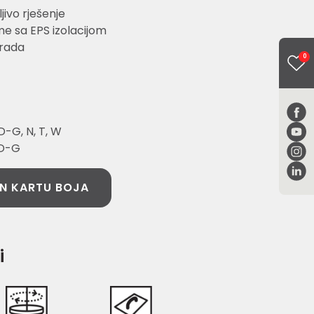
jivo rješenje
e sa EPS izolacijom
brada
0
-G, N, T, W
 D-G
N KARTU BOJA
i