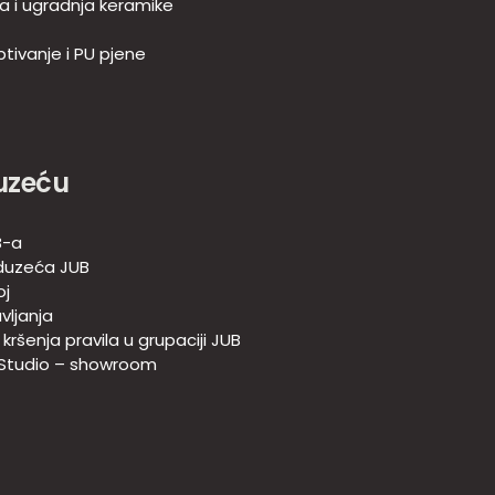
ja i ugradnja keramike
tivanje i PU pjene
uzeću
B-a
duzeća JUB
oj
vljanja
e kršenja pravila u grupaciji JUB
 Studio – showroom