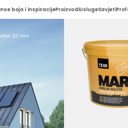
anse boja i inspiracije
Proizvodi
Usluge
Savjeti
Prof
malter 2,0 mm