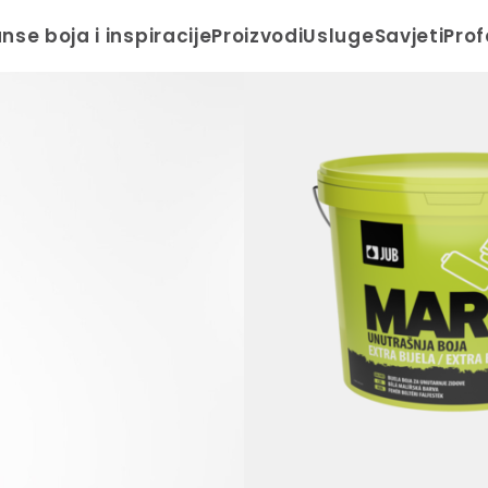
anse boja i inspiracije
Proizvodi
Usluge
Savjeti
Prof