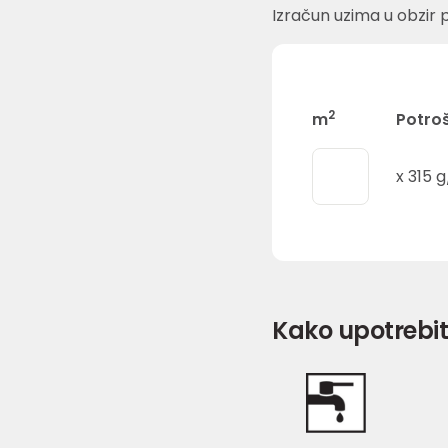
Izračun uzima u obzir p
2
m
Potro
x
315
g
Kako upotrebit