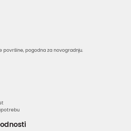
ke površine, pogodna za novogradnju.
st
upotrebu
godnosti