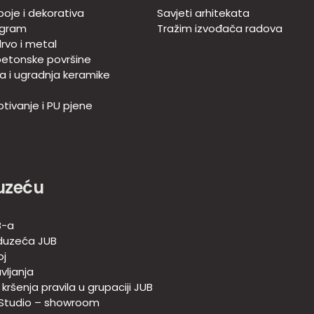
boje i dekorativa
Savjeti arhitekata
ogram
Tražim izvođača radova
rvo i metal
betonske površine
ja i ugradnja keramike
tivanje i PU pjene
uzeću
B-a
duzeća JUB
oj
vljanja
e kršenja pravila u grupaciji JUB
 Studio – showroom