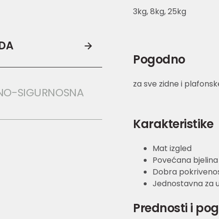
3kg, 8kg, 25kg
ODA
Pogodno
za sve zidne i plafons
NO-SIGURNOSNA 
Karakteristike
Mat izgled
Povećana bjelina
Dobra pokriveno
Jednostavna za 
Prednosti i po