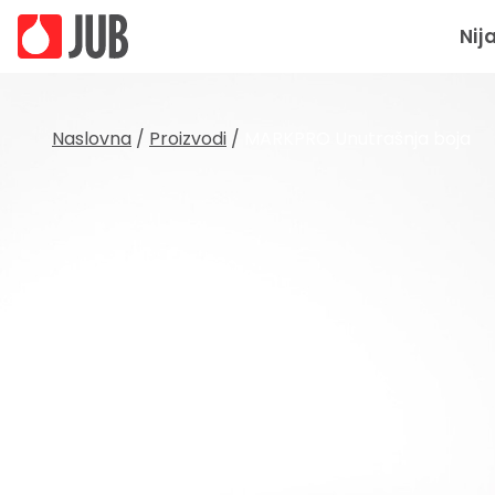
Nij
Naslovna
/
Proizvodi
/
MARKPRO Unutrašnja boja