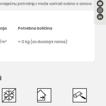
rosječnu potrošnju i može varirati ovisno o osnovi.
šnja
Potrebna količina
/m²
=
0
kg (za dvoslojni nanos)
i