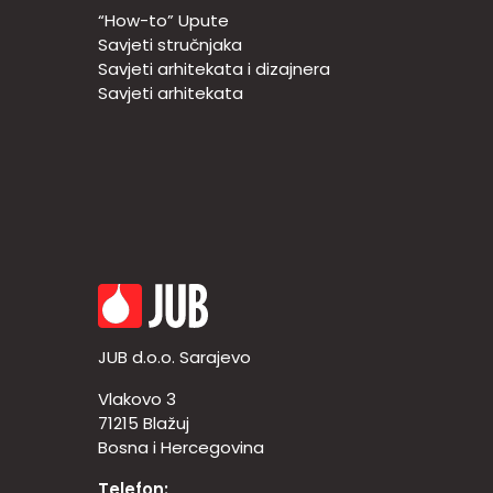
“How-to” Upute
Savjeti stručnjaka
Savjeti arhitekata i dizajnera
Savjeti arhitekata
JUB d.o.o. Sarajevo
Vlakovo 3
71215 Blažuj
Bosna i Hercegovina
Telefon: