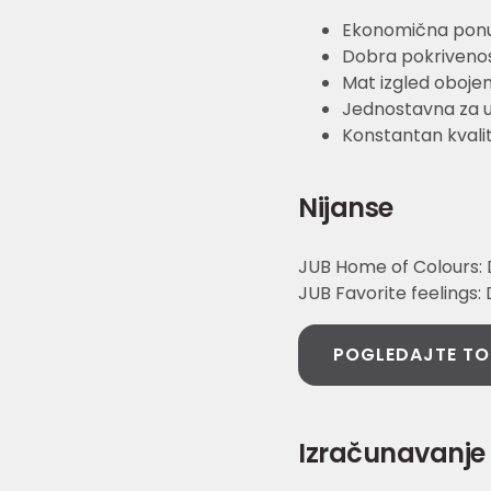
Ekonomična pon
Dobra pokrivenost
Mat izgled oboje
Jednostavna za 
Konstantan kvali
Nijanse
JUB Home of Colours: 
JUB Favorite feelings:
POGLEDAJTE TO
Izračunavanje 