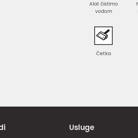
Alat čistimo
vodom
Četka
di
Usluge