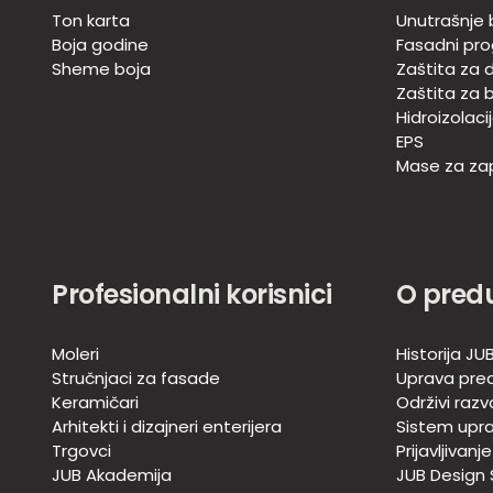
Ton karta
Unutrašnje 
Boja godine
Fasadni pr
Sheme boja
Zaštita za d
Zaštita za 
Hidroizolaci
EPS
Mase za zap
Profesionalni korisnici
O pred
Moleri
Historija JU
Stručnjaci za fasade
Uprava pre
Keramičari
Održivi razv
Arhitekti i dizajneri enterijera
Sistem upra
Trgovci
Prijavljivanj
JUB Akademija
JUB Design