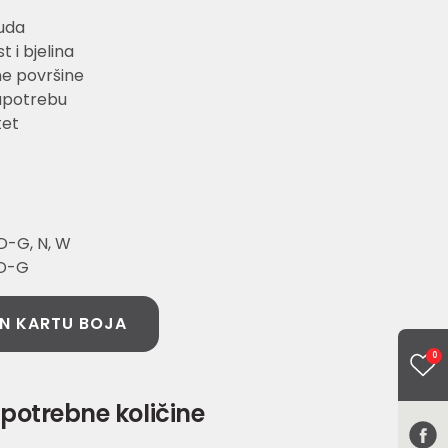
uda
 i bjelina
ne površine
upotrebu
tet
D-G, N, W
 D-G
N KARTU BOJA
0
potrebne količine