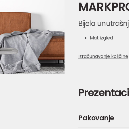
MARKPRO
Bijela unutrašn
Mat izgled
Izračunavanje količine
Prezentaci
Pakovanje