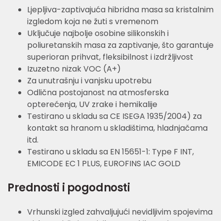
Ljepljiva-zaptivajuća hibridna masa sa kristalnim
izgledom koja ne žuti s vremenom
Uključuje najbolje osobine silikonskih i
poliuretanskih masa za zaptivanje, što garantuje
superioran prihvat, fleksibilnost i izdržljivost
Izuzetno nizak VOC (A+)
Za unutrašnju i vanjsku upotrebu
Odlična postojanost na atmosferska
opterećenja, UV zrake i hemikalije
Testirano u skladu sa CE ISEGA 1935/2004) za
kontakt sa hranom u skladištima, hladnjačama
itd.
Testirano u skladu sa EN 15651-1: Type F INT,
EMICODE EC 1 PLUS, EUROFINS IAC GOLD
Prednosti i pogodnosti
Vrhunski izgled zahvaljujući nevidljivim spojevima