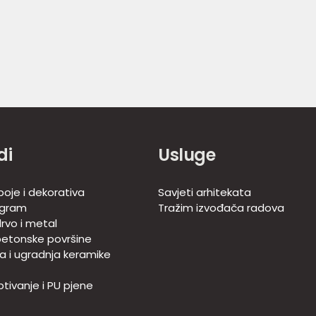
di
Usluge
boje i dekorativa
Savjeti arhitekata
ogram
Tražim izvođača radova
rvo i metal
betonske površine
ja i ugradnja keramike
tivanje i PU pjene