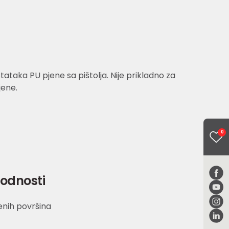
stataka PU pjene sa pištolja. Nije prikladno za
jene.
0
godnosti
enih površina