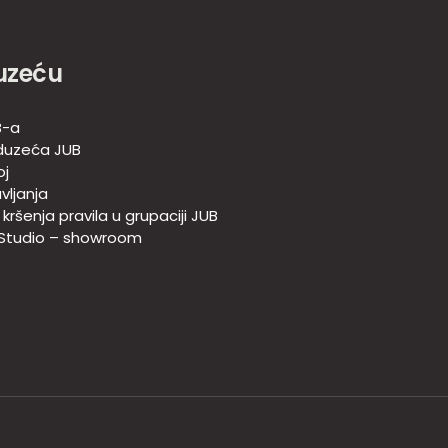
uzeću
B-a
duzeća JUB
oj
vljanja
e kršenja pravila u grupaciji JUB
 Studio – showroom