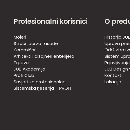
Profesionalni korisnici
O pred
Moleri
Historija JU
Stručnjaci za fasade
Uprava pre
Keramičari
Održivi razv
Arhitekti i dizajneri enterijera
Sistem upra
Trgovci
Prijavljivanj
JUB Akademija
JUB Design
Profi Club
Kontakti
Savjeti za profesionalce
Lokacije
Sistemska rješenja – PROFI