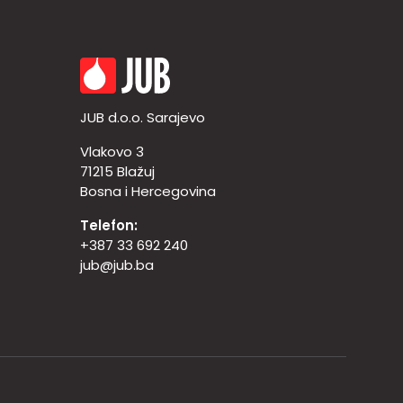
JUB d.o.o. Sarajevo
Vlakovo 3
71215 Blažuj
Bosna i Hercegovina
Telefon:
+387 33 692 240
jub@jub.ba