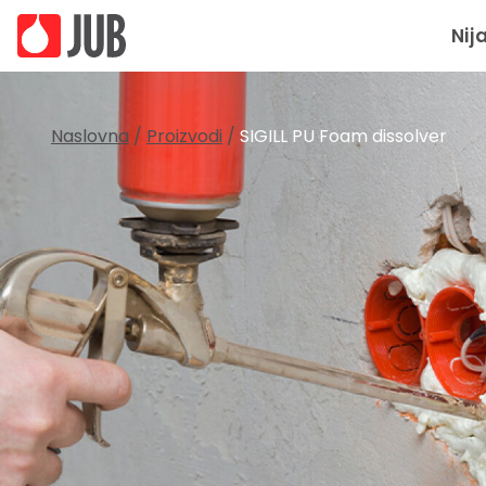
Nij
Naslovna
/
Proizvodi
/
SIGILL PU Foam dissolver