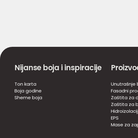
Nijanse boja i inspiracije
Proizvo
Ton karta
Unutrašnje 
Boja godine
Fasadni pr
Sheme boja
Zaštita za d
Zaštita za 
Hidroizolaci
EPS
Mase za zap