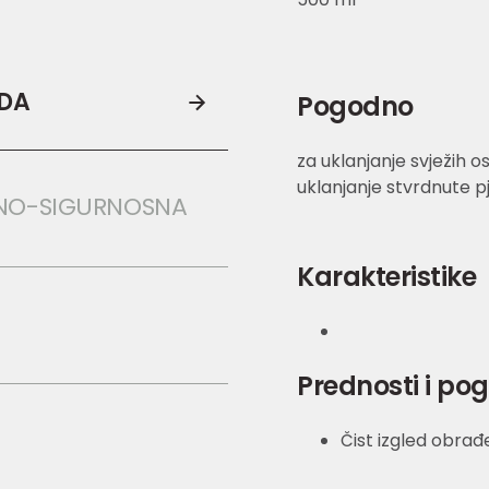
ODA
Pogodno
za uklanjanje svježih o
uklanjanje stvrdnute p
NO-SIGURNOSNA 
Karakteristike
Prednosti i po
Čist izgled obrađ