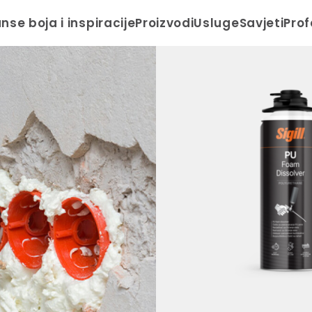
anse boja i inspiracije
Proizvodi
Usluge
Savjeti
Prof