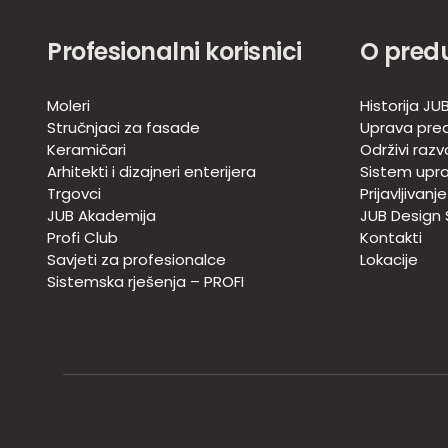
Profesionalni korisnici
O pred
Moleri
Historija JU
Stručnjaci za fasade
Uprava pre
Keramičari
Održivi razv
Arhitekti i dizajneri enterijera
Sistem upra
Trgovci
Prijavljivanj
JUB Akademija
JUB Design
Profi Club
Kontakti
Savjeti za profesionalce
Lokacije
Sistemska rješenja – PROFI