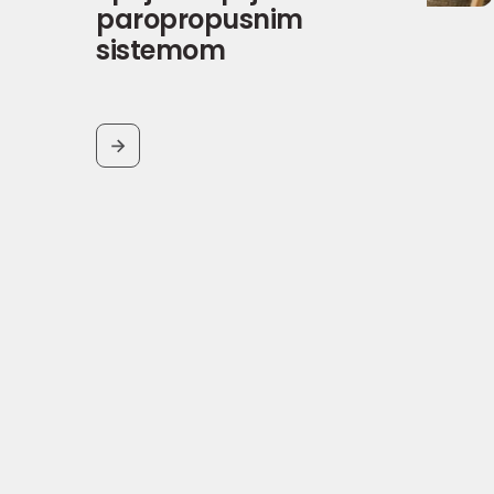
paropropusnim
sistemom
BUTTON