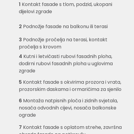
1
Kontakt fasade s tlom, podzid, ukopani
dijelovi zgrade
2
Podnožje fasade na balkonu ili terasi
3
Podnožje pročelja na terasi, kontakt
pročelja s krovom
4
Kutni i letvičasti rubovi fasadnih ploha,
dodirni rubovi fasadnih ploha u uglovima
zgrade
5
Kontakt fasade s okvirima prozora i vrata,
prozorskim daskama i ormarićima za sjenilo
6
Montaža natpisnih ploča i zidnih svjetala,
nosača odvodnih cijevi, nosača balkonske
ograde
7
Kontakt fasade s oplatom strehe, završna