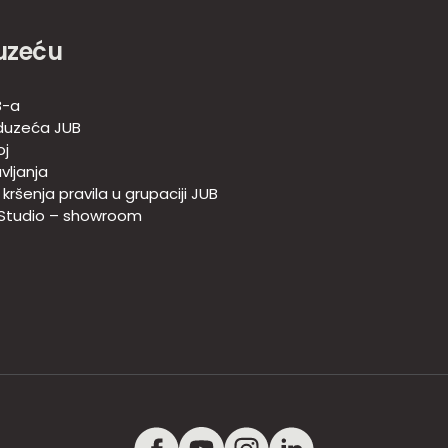
uzeću
B-a
duzeća JUB
oj
vljanja
e kršenja pravila u grupaciji JUB
 Studio – showroom