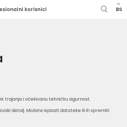
BS
esionalni korisnici
a
k trajanja i očekivanu tehničku sigurnost.
aki detalj. Možete ispisati datoteke ili ih spremiti