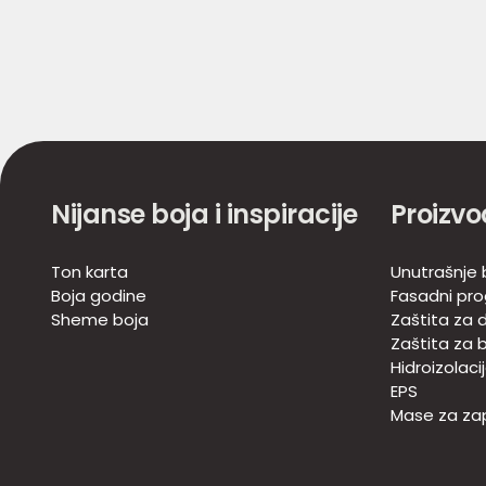
Nijanse boja i inspiracije
Proizvo
Ton karta
Unutrašnje 
Boja godine
Fasadni pr
Sheme boja
Zaštita za d
Zaštita za 
Hidroizolaci
EPS
Mase za zap