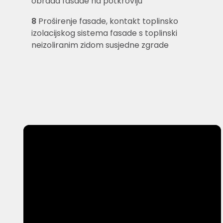
obrada fasade na potkrovlju
8
Proširenje fasade, kontakt toplinsko
izolacijskog sistema fasade s toplinski
neizoliranim zidom susjedne zgrade