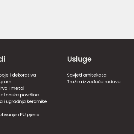
di
Usluge
boje i dekorativa
Savjeti arhitekata
ogram
Tražim izvođača radova
rvo i metal
betonske površine
ja i ugradnja keramike
tivanje i PU pjene