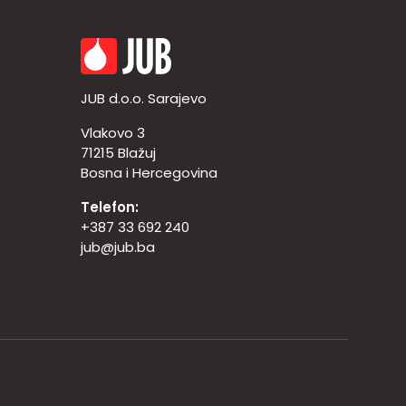
JUB d.o.o. Sarajevo
Vlakovo 3
71215 Blažuj
Bosna i Hercegovina
Telefon:
+387 33 692 240
jub@jub.ba