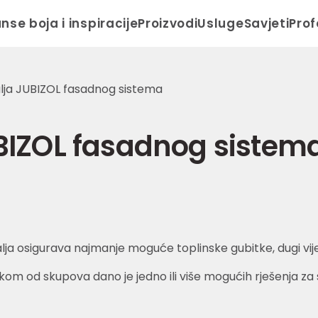
anse boja i inspiracije
Proizvodi
Usluge
Savjeti
Prof
lja JUBIZOL fasadnog sistema
BIZOL fasadnog sistem
lja osigurava najmanje moguće toplinske gubitke, dugi vije
om od skupova dano je jedno ili više mogućih rješenja za sv