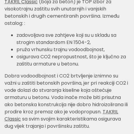
TAKRIL Classic
(boja za beton) je TOP izbor za
visokotrajnu zaštitu svih unutarnjih i vanjskih
betonskih i drugih cementiranih površina. Između
ostalog: :
zadovoljava sve zahtjeve koji su u skladu sa
strogim standardom EN 1504-2,
pruža vrhunsku trajnu vodoodbojnost,
osigurava CO2 nepropustnost, što je ključno za
zaštitu armature u betonu.
Dobra vodoodbojnost i CO2 brtvljenje iznimno su
važni u zaštiti betonskih površina, jer pri reakciji CO2 i
vode dolazi do stvaranja kiseline koja oštećuje
armaturu u betonu. Voda inače može biti prisutna
ako betonska konstrukcija nije dobro hidroizolirana ili
prodire kroz premaz ako je vodopropusn.
TAKRIL
Classic
sa svim svojim karakteristikama osigurava
dug vijek trajanja i površinsku zaštitu.