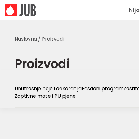
Nij
Naslovna
/
Proizvodi
Proizvodi
Unutrašnje boje i dekoracija
Fasadni program
Zaštit
Zaptivne mase i PU pjene