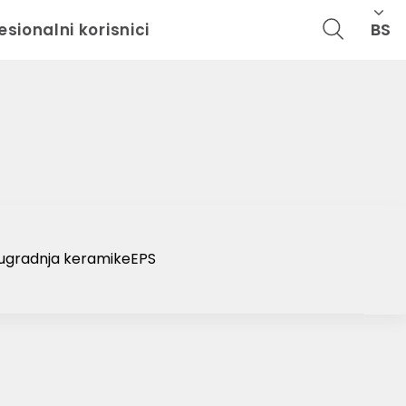
Cl
BS
esionalni korisnici
i ugradnja keramike
EPS