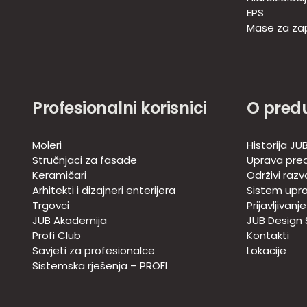
EPS
Mase za zap
Profesionalni korisnici
O pred
Moleri
Historija JU
Stručnjaci za fasade
Uprava pre
Keramičari
Održivi razv
Arhitekti i dizajneri enterijera
Sistem upra
Trgovci
Prijavljivanj
JUB Akademija
JUB Design
Profi Club
Kontakti
Savjeti za profesionalce
Lokacije
Sistemska rješenja – PROFI