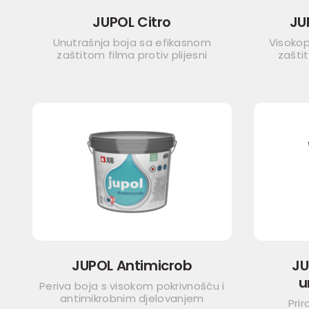
JUPOL Citro
JU
Unutrašnja boja sa efikasnom
Visokop
zaštitom filma protiv plijesni
zaštit
JUPOL Antimicrob
JU
u
Periva boja s visokom pokrivnošću i
antimikrobnim djelovanjem
Pri