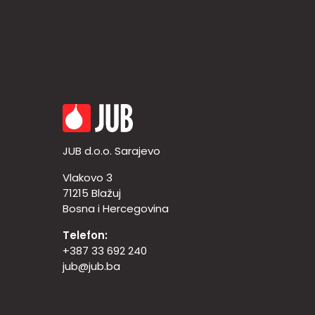
JUB d.o.o. Sarajevo
Vlakovo 3
71215 Blažuj
Bosna i Hercegovina
Telefon:
+387 33 692 240
jub@jub.ba