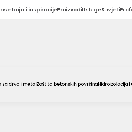
anse boja i inspiracije
Proizvodi
Usluge
Savjeti
Prof
a za drvo i metal
Zaštita betonskih površina
Hidroizolacija 