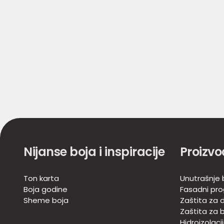
Nijanse boja i inspiracije
Proizvo
Ton karta
Unutrašnje 
Boja godine
Fasadni pr
Sheme boja
Zaštita za d
Zaštita za 
Hidroizolaci