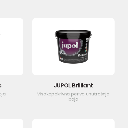
c
JUPOL Brilliant
oja
Visokopokrivna periva unutrašnja
boja