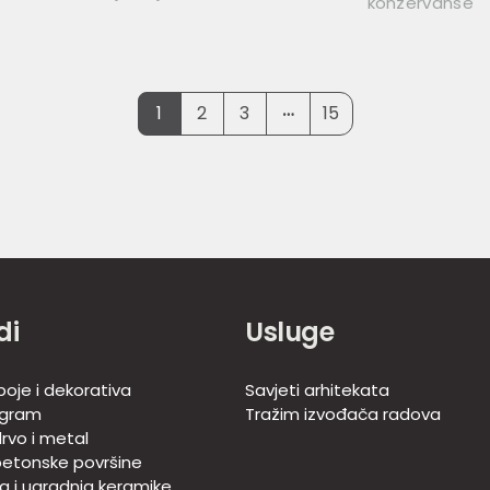
konzervanse
…
1
2
3
15
di
Usluge
boje i dekorativa
Savjeti arhitekata
ogram
Tražim izvođača radova
rvo i metal
betonske površine
ja i ugradnja keramike