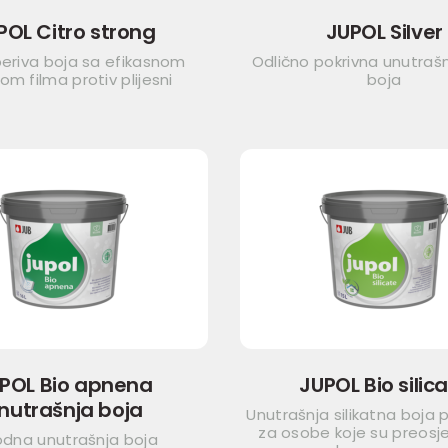
POL Citro strong
JUPOL Silver
eriva boja sa efikasnom
Odlično pokrivna unutrašn
om filma protiv plijesni
boja
POL Bio apnena
JUPOL Bio silic
nutrašnja boja
Unutrašnja silikatna boja 
za osobe koje su preosje
rodna unutrašnja boja