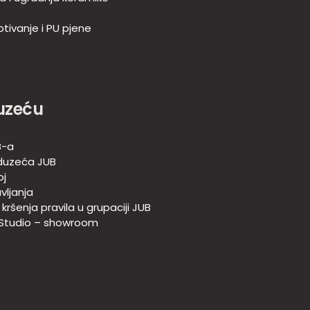
tivanje i PU pjene
uzeću
B-a
duzeća JUB
oj
vljanja
e kršenja pravila u grupaciji JUB
 Studio – showroom