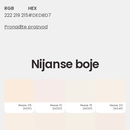
RGB
HEX
222 219 215
#DEDBD7
Pronađite proizvod
Nijanse boje
Peace 05
Peace 10
Peace 15
Peace 20
(N01F)
(N02F)
(N03F)
(N04F)