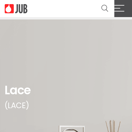
Lace
(LACE)