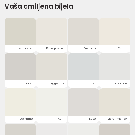
Vaša omiljena bijela
Alabaster
Baby powder
Basmati
Cotton
Dust
Eggwhite
Frost
Ice cube
Jasmine
Kefir
Lace
Marshmellow