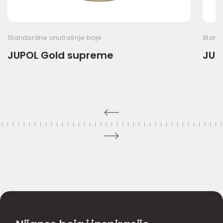
Standardne unutrašnje boje
Stand
JUPOL Gold supreme
JUP