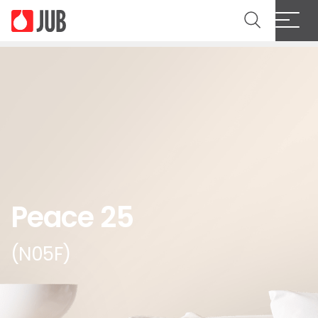
Peace 25
(N05F)