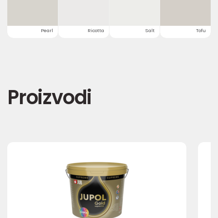
Pearl
Ricotta
Salt
Tofu
Proizvodi