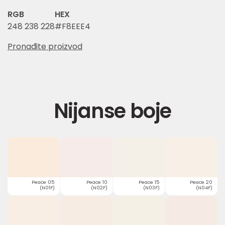
RGB
HEX
248 238 228
#F8EEE4
Pronađite proizvod
Nijanse boje
Peace 05
Peace 10
Peace 15
Peace 20
(N01F)
(N02F)
(N03F)
(N04F)