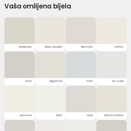
Vaša omiljena bijela
Alabaster
Baby powder
Basmati
Cotton
Dust
Eggwhite
Frost
Ice cube
Jasmine
Kefir
Lace
Marshmellow