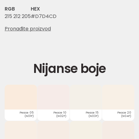
RGB
HEX
215 212 205
#D7D4CD
Pronađite proizvod
Nijanse boje
Peace 05
Peace 10
Peace 15
Peace 20
(N01F)
(N02F)
(N03F)
(N04F)