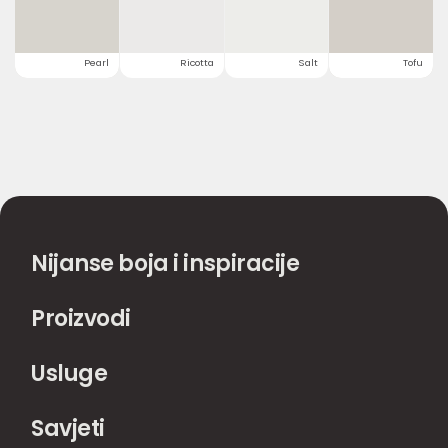
Pearl
Ricotta
Salt
Tofu
Nijanse boja i inspiracije
Proizvodi
Usluge
Savjeti