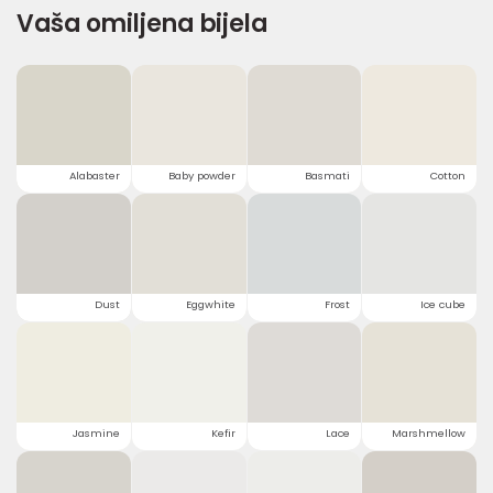
Vaša omiljena bijela
Alabaster
Baby powder
Basmati
Cotton
Dust
Eggwhite
Frost
Ice cube
Jasmine
Kefir
Lace
Marshmellow