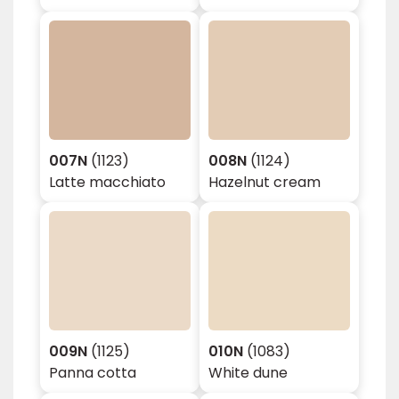
007N
(1123)
008N
(1124)
Latte macchiato
Hazelnut cream
009N
(1125)
010N
(1083)
Panna cotta
White dune