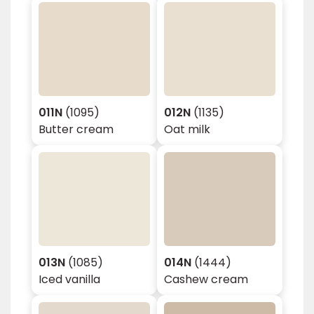
011N
(1095)
012N
(1135)
Butter cream
Oat milk
013N
(1085)
014N
(1444)
Iced vanilla
Cashew cream