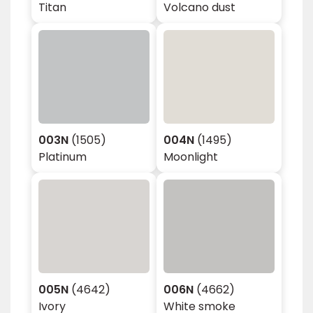
Titan
Volcano dust
003N
(1505)
004N
(1495)
Platinum
Moonlight
005N
(4642)
006N
(4662)
Ivory
White smoke