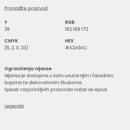
Pronađite proizvod
Y
RGB
39
162 169 172
CMYK
HEX
(6, 2, 0, 33)
#A2A9AC
Ograničenja nijanse
Nijansa je dostupna u svim unutarnjim i fasadnim
bojama te dekorativnim žbukama.
Spisak razpoložljivih proizvoda nalazi se ispod.
Legenda