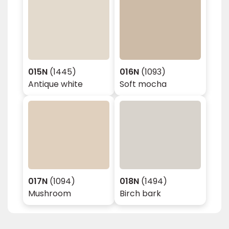
015N
(1445)
016N
(1093)
Antique white
Soft mocha
017N
(1094)
018N
(1494)
Mushroom
Birch bark