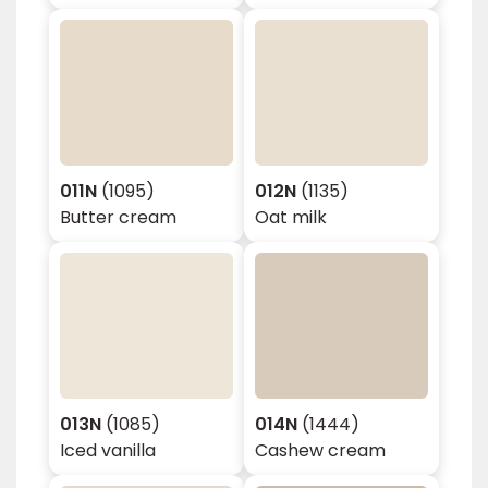
011N
(1095)
012N
(1135)
Butter cream
Oat milk
013N
(1085)
014N
(1444)
Iced vanilla
Cashew cream