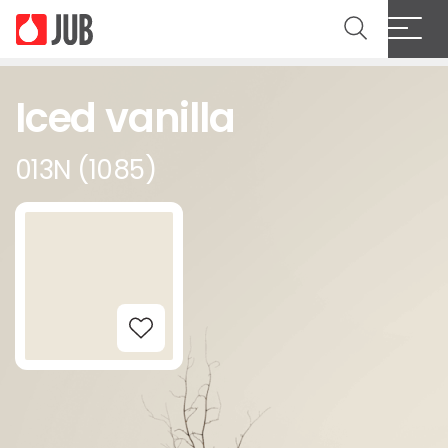
Iced vanilla
013N (1085)
Add to Wishlist