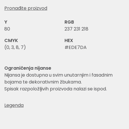
Pronađite proizvod
Y
RGB
80
237 231 218
CMYK
HEX
(0, 3, 8, 7)
#EDE7DA
Ograničenja nijanse
Nijansa je dostupna u svim unutarnjim i fasadnim
bojama te dekorativnim žbukama.
Spisak razpoložljivih proizvoda nalazi se ispod.
Legenda