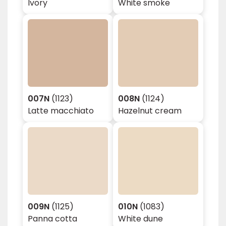
Ivory
White smoke
007N
(1123)
008N
(1124)
Latte macchiato
Hazelnut cream
009N
(1125)
010N
(1083)
Panna cotta
White dune