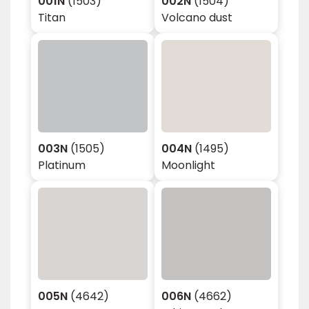
001N
(1503)
002N
(1504)
Titan
Volcano dust
003N
(1505)
004N
(1495)
Platinum
Moonlight
005N
(4642)
006N
(4662)