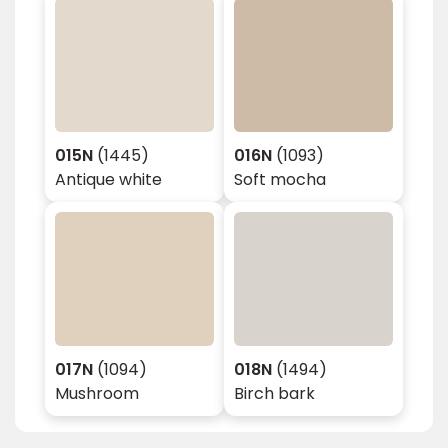
015N
(1445)
016N
(1093)
Antique white
Soft mocha
017N
(1094)
018N
(1494)
Mushroom
Birch bark