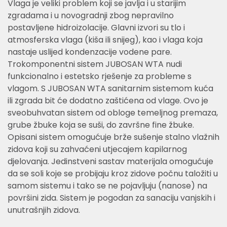
Vlaga je veliki problem koji se javlja i u starijim
zgradama i u novogradnji zbog nepravilno
postavljene hidroizolacije. Glavni izvori su tlo i
atmosferska vlaga (kiša ili snijeg), kao i vlaga koja
nastaje uslijed kondenzacije vodene pare.
Trokomponentni sistem JUBOSAN WTA nudi
funkcionalno i estetsko rješenje za probleme s
vlagom. S JUBOSAN WTA sanitarnim sistemom kuća
ili zgrada bit će dodatno zaštićena od vlage. Ovo je
sveobuhvatan sistem od obloge temeljnog premaza,
grube žbuke koja se suši, do završne fine žbuke.
Opisani sistem omogućuje brže sušenje stalno vlažnih
zidova koji su zahvaćeni utjecajem kapilarnog
djelovanja. Jedinstveni sastav materijala omogućuje
da se soli koje se probijaju kroz zidove počnu taložiti u
samom sistemu i tako se ne pojavljuju (nanose) na
površini zida. Sistem je pogodan za sanaciju vanjskih i
unutrašnjih zidova.