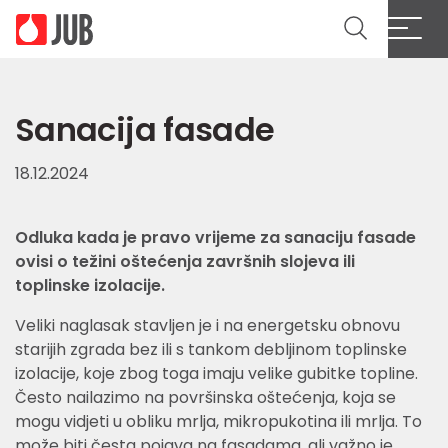
Sanacija fasade
18.12.2024
Odluka kada je pravo vrijeme za sanaciju fasade
ovisi o težini oštećenja završnih slojeva ili
toplinske izolacije.
Veliki naglasak stavljen je i na energetsku obnovu
starijih zgrada bez ili s tankom debljinom toplinske
izolacije, koje zbog toga imaju velike gubitke topline.
Često nailazimo na površinska oštećenja, koja se
mogu vidjeti u obliku mrlja, mikropukotina ili mrlja. To
može biti česta pojava na fasadama, ali važno je