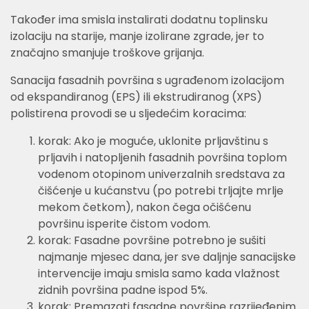
Također ima smisla instalirati dodatnu toplinsku
izolaciju na starije, manje izolirane zgrade, jer to
značajno smanjuje troškove grijanja.
Sanacija fasadnih površina s ugrađenom izolacijom
od ekspandiranog (EPS) ili ekstrudiranog (XPS)
polistirena provodi se u sljedećim koracima:
korak: Ako je moguće, uklonite prljavštinu s
prljavih i natopljenih fasadnih površina toplom
vodenom otopinom univerzalnih sredstava za
čišćenje u kućanstvu (po potrebi trljajte mrlje
mekom četkom), nakon čega očišćenu
površinu isperite čistom vodom.
korak: Fasadne površine potrebno je sušiti
najmanje mjesec dana, jer sve daljnje sanacijske
intervencije imaju smisla samo kada vlažnost
zidnih površina padne ispod 5%.
korak: Premazati fasadne površine razrijeđenim