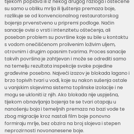
tijekom poplava ili iz nekog drugog razloga i oštećene
su samo u obliku mrlja ili ljuštenja premaza boje,
razlikuje se od konvencionalnog restauratorskog
bojenja prvenstveno u pripremi podloge. Način
sanacije ovisi o vrsti i intenzitetu oštećenja, ali
poseban problem su površine koje su bile u kontaktu
s vodom onečišćenom prolivenim loživim uljem,
otrovnim i drugim opasnim tvarima. Proces sanacije
takvih površina je zahtjevan i može se odrediti samo
na temelju rezultata inspekcije svake pojedine
građevine posebno. Najveći izazov je blokada lagano i
brzo topivih tvari u vodi, koje su nakon sušenja ostale
u vanjskim slojevima sistema toplinske izolacije i ne
mogu se ukloniti iz njih. Ako blokada nije uspješna,
tijekom obnavljanja bojenja te se tvari otapaju u
nanošenju boja i temeljnih premaza na bazi vode te
zbog migracije kroz nastali film boje ponovno
formiraju mrlje, bez obzira na broj slojeva i stepen
neprozirnosti novonanesene boje.