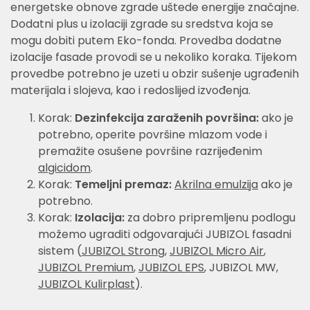
energetske obnove zgrade uštede energije značajne.
Dodatni plus u izolaciji zgrade su sredstva koja se
mogu dobiti putem Eko-fonda. Provedba dodatne
izolacije fasade provodi se u nekoliko koraka. Tijekom
provedbe potrebno je uzeti u obzir sušenje ugrađenih
materijala i slojeva, kao i redoslijed izvođenja.
Korak:
Dezinfekcija zaraženih površina:
ako je
potrebno, operite površine mlazom vode i
premažite osušene površine razrijeđenim
algicidom
.
Korak:
Temeljni premaz:
Akrilna emulzija
ako je
potrebno.
Korak:
Izolacija:
za dobro pripremljenu podlogu
možemo ugraditi odgovarajući JUBIZOL fasadni
sistem (
JUBIZOL Strong
,
JUBIZOL Micro Air
,
JUBIZOL Premium
,
JUBIZOL EPS
, JUBIZOL MW,
JUBIZOL Kulirplast
).