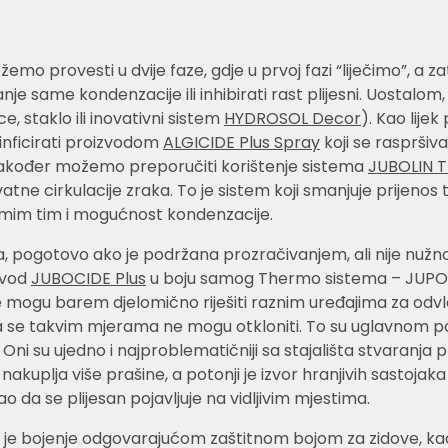
ožemo provesti u dvije faze, gdje u prvoj fazi “liječimo”, 
varanje same kondenzacije ili inhibirati rast plijesni. Uosta
, staklo ili inovativni sistem
HYDROSOL Decor
). Kao lij
zinficirati proizvodom
ALGICIDE Plus Spray
koji se raspršiv
 Također možemo preporučiti korištenje sistema
JUBOLIN 
tne cirkulacije zraka. To je sistem koji smanjuje prijenos 
amim tim i mogućnost kondenzacije.
a, pogotovo ako je podržana prozračivanjem, ali nije nužn
izvod
JUBOCIDE Plus
u boju samog Thermo sistema – JUPOL 
mogu barem djelomično riješiti raznim uređajima za odvlaž
 se takvim mjerama ne mogu otkloniti. To su uglavnom podr
i su ujedno i najproblematičniji sa stajališta stvaranja plij
kuplja više prašine, a potonji je izvor hranjivih sastojaka
 da se plijesan pojavljuje na vidljivim mjestima.
e” je bojenje odgovarajućom zaštitnom bojom za zidove, ka