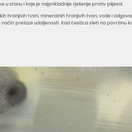
e u stanu i koje je najprikladnije rješenje protiv plijesni.
nskih hranjivih tvari, mineralnih hranjivih tvari, vode i o
ačin prelaze udaljenosti. Kad čestica sleti na površinu koj