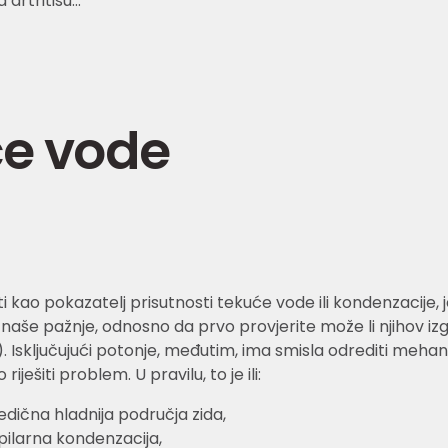
a artritisu…
će vode
i kao pokazatelj prisutnosti tekuće vode ili kondenzacije,
o naše pažnje, odnosno da prvo provjerite može li njihov izg
d.). Isključujući potonje, međutim, ima smisla odrediti meha
ešiti problem. U pravilu, to je ili:
jedična hladnija područja zida,
pilarna kondenzacija,