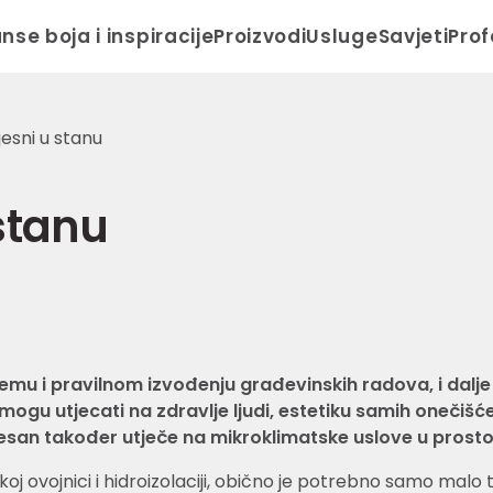
anse boja i inspiracije
Proizvodi
Usluge
Savjeti
Prof
jesni u stanu
 stanu
mu i pravilnom izvođenju građevinskih radova, i dalje 
 mogu utjecati na zdravlje ljudi, estetiku samih onečišće
ijesan također utječe na mikroklimatske uslove u prost
 ovojnici i hidroizolaciji, obično je potrebno samo malo tr