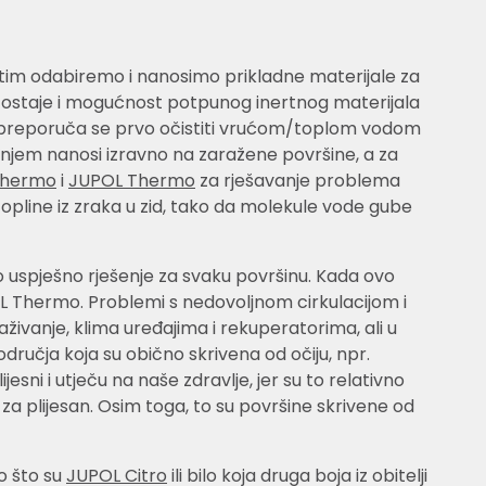
a zatim odabiremo i nanosimo prikladne materijale za
lom, ostaje i mogućnost potpunog inertnog materijala
ek preporuča se prvo očistiti vrućom/toplom vodom
anjem nanosi izravno na zaražene površine, a za
Thermo
i
JUPOL Thermo
za rješavanje problema
topline iz zraka u zid, tako da molekule vode gube
o uspješno rješenje za svaku površinu. Kada ovo
Thermo. Problemi s nedovoljnom cirkulacijom i
ivanje, klima uređajima i rekuperatorima, ali u
učja koja su obično skrivena od očiju, npr.
esni i utječu na naše zdravlje, jer su to relativno
 za plijesan. Osim toga, to su površine skrivene od
o što su
JUPOL Citro
ili bilo koja druga boja iz obitelji