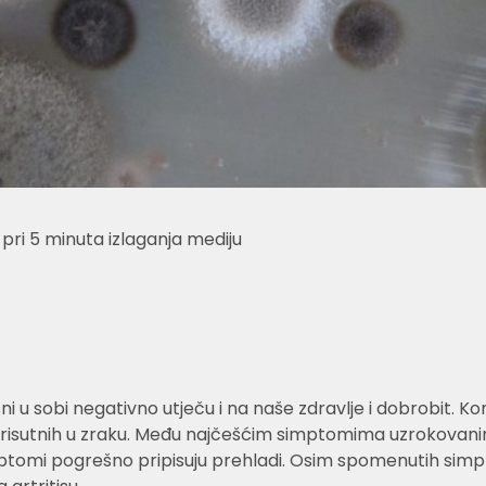
 pri 5 minuta izlaganja mediju
esni u sobi negativno utječu i na naše zdravlje i dobrobit. K
risutnih u zraku. Među najčešćim simptomima uzrokovanim z
imptomi pogrešno pripisuju prehladi. Osim spomenutih sim