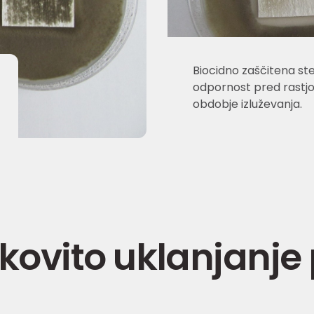
Biocidno zaščitena st
odpornost pred rastjo 
obdobje izluževanja.
kovito uklanjanje 