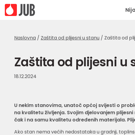
Nij
Naslovna
/
Zaštita od plijesni u stanu
/
Zaštita od pli
Zaštita od plijesni u
18.12.2024
U nekim stanovima, unatoč općoj svijesti o proble
na kvalitetu življenja. Svojim djelovanjem plijesni
čak i na samu kvalitetu određenih materijala. Pl
Ako stan nema većih nedostataka u gradnji, toplinskoj