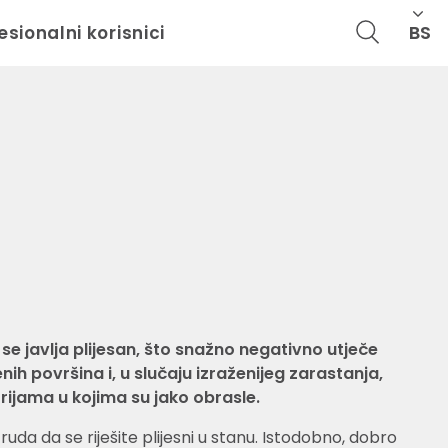
BS
esionalni korisnici
se javlja plijesan, što snažno negativno utječe
nih površina i, u slučaju izraženijeg zarastanja,
orijama u kojima su jako obrasle.
uda da se riješite plijesni u stanu. Istodobno, dobro