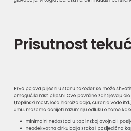
glavobolja, vrtoglavica, astma, dermatitis i bol sličn
Prisutnost teku
Prva pojava plijesni u stanu također se može shvatit
omogućila rast plijesni. Ove površine zahtijevaju di
(toplinski most, loša hidroizolacija, curenje vode it
umu, možemo donijeti razumniju odluku o tome kako rij
minimalni nedostaci u toplinskoj ovojnici i posl
neadekvatna cirkulacija zraka i posljedična ka