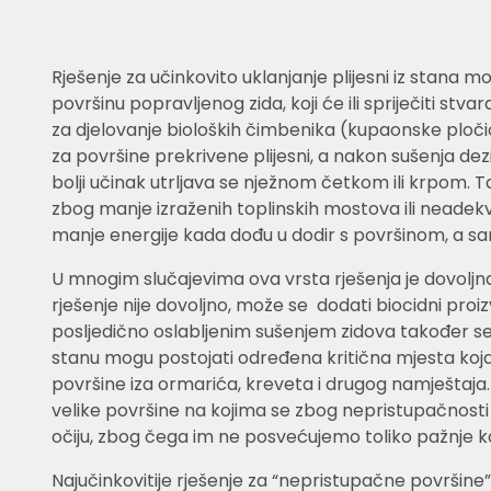
Rješenje za učinkovito uklanjanje plijesni iz stana m
površinu popravljenog zida, koji će ili spriječiti st
za djelovanje bioloških čimbenika (kupaonske pločice
za površine prekrivene plijesni, a nakon sušenja de
bolji učinak utrljava se nježnom četkom ili krpom.
zbog manje izraženih toplinskih mostova ili neadekva
manje energije kada dođu u dodir s površinom, a s
U mnogim slučajevima ova vrsta rješenja je dovoljn
rješenje nije dovoljno, može se dodati biocidni pro
posljedično oslabljenim sušenjem zidova također se 
stanu mogu postojati određena kritična mjesta koja
površine iza ormarića, kreveta i drugog namještaja. On
velike površine na kojima se zbog nepristupačnosti na
očiju, zbog čega im ne posvećujemo toliko pažnje kao
Najučinkovitije rješenje za “nepristupačne površin