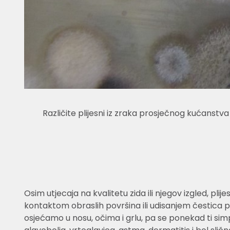
Različite plijesni iz zraka prosječnog kućanstva
Osim utjecaja na kvalitetu zida ili njegov izgled, plij
kontaktom obraslih površina ili udisanjem čestica p
osjećamo u nosu, očima i grlu, pa se ponekad ti s