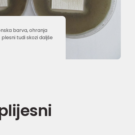
enska barva, ohranja
plesni tudi skozi daljše
plijesni