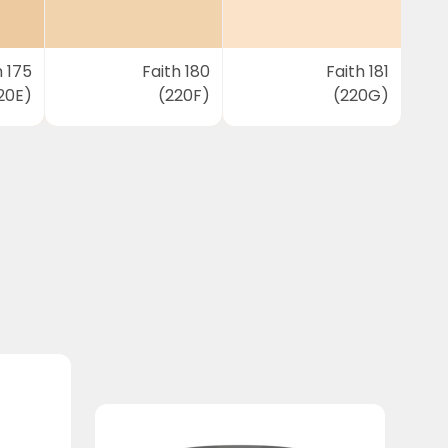
h 175
Faith 180
Faith 181
20E)
(220F)
(220G)