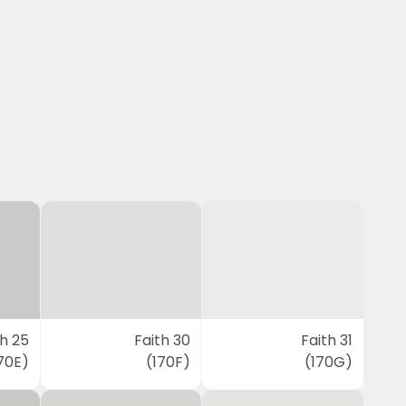
th 25
Faith 30
Faith 31
70E)
(170F)
(170G)