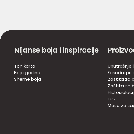
Nijanse boja i inspiracije
Proizvo
Ton karta
Unutrašnje 
Boja godine
Fasadni pr
Sheme boja
Zaštita za d
Zaštita za 
Hidroizolaci
EPS
Mase za zap