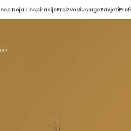
anse boja i inspiracije
Proizvodi
Usluge
Savjeti
Prof
 160