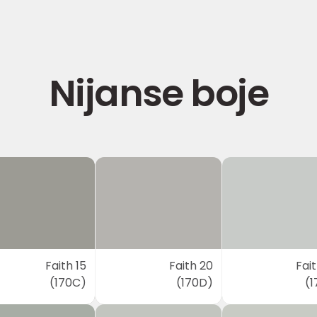
Nijanse boje
Faith 15
Faith 20
Fai
(170C)
(170D)
(1