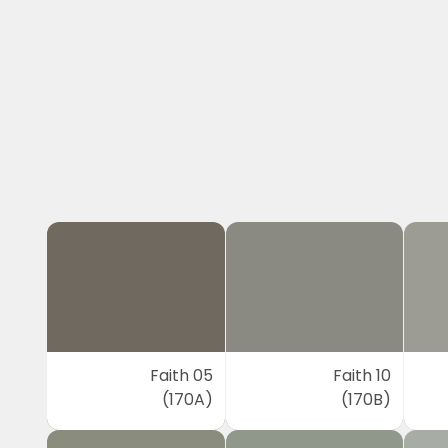
Faith 05
Faith 10
(170A)
(170B)