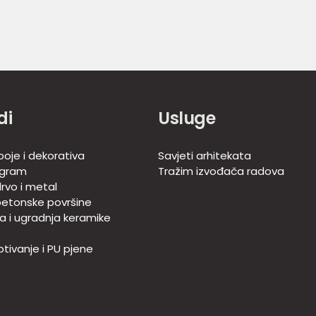
di
Usluge
boje i dekorativa
Savjeti arhitekata
ogram
Tražim izvođača radova
rvo i metal
betonske površine
ja i ugradnja keramike
tivanje i PU pjene