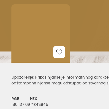
Add to Wishlist
Upozorenje: Prikaz nijanse je informativnog karakter
odštampane nijanse mogu odstupati od stvarnog st
RGB
HEX
180 137 69
#B48945