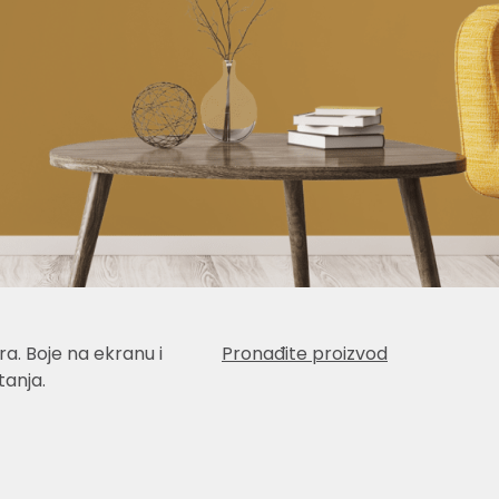
a. Boje na ekranu i
Pronađite proizvod
anja.