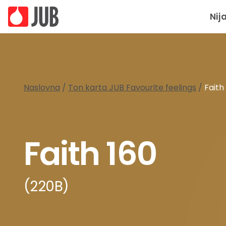
Nij
Naslovna
/
Ton karta JUB Favourite feelings
/
Faith
Faith 160
(220B)