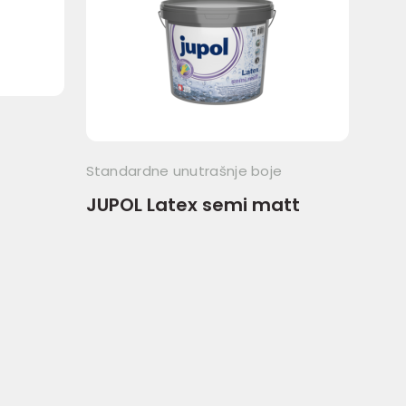
Dekor
JUBI
Standardne unutrašnje boje
m
JUPOL Latex semi matt