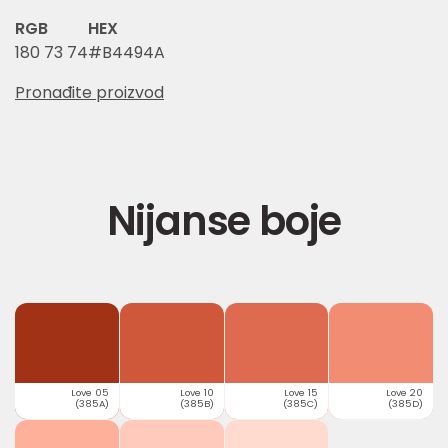
RGB
HEX
180 73 74
#B4494A
Pronađite proizvod
Nijanse boje
Love 05
Love 10
Love 15
Love 20
(385A)
(385B)
(385C)
(385D)