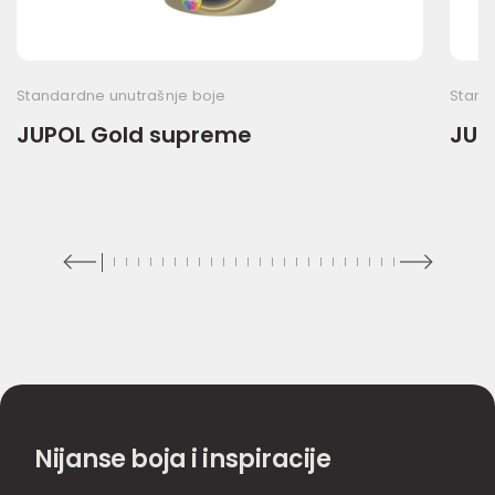
Standardne unutrašnje boje
Stand
JUPOL Gold supreme
JUP
Nijanse boja i inspiracije