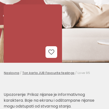
Add to Wishlist
Naslovna
/
Ton karta JUB Favourite feelings
/
Love 95
Upozorenje: Prikaz nijanse je informativnog
karaktera. Boje na ekranu i odštampane nijanse
mogu odstupati od stvarnog stanja.