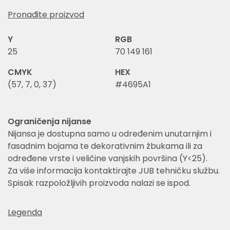
Pronađite proizvod
Y
RGB
25
70 149 161
CMYK
HEX
(57, 7, 0, 37)
#4695A1
Ograničenja nijanse
Nijansa je dostupna samo u određenim unutarnjim i
fasadnim bojama te dekorativnim žbukama ili za
određene vrste i veličine vanjskih površina (Y<25).
Za više informacija kontaktirajte JUB tehničku službu.
Spisak razpoložljivih proizvoda nalazi se ispod.
Legenda