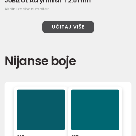
JUBIZOL Acryl finish T 2,5 mm
Akrilni zaribani malter
UČITAJ VIŠE
Nijanse boje