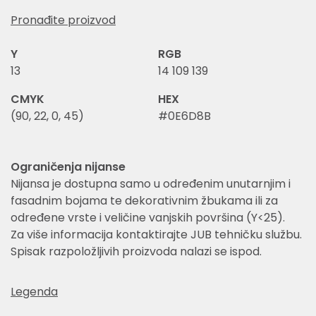
Pronađite proizvod
Y
RGB
13
14 109 139
CMYK
HEX
(90, 22, 0, 45)
#0E6D8B
Ograničenja nijanse
Nijansa je dostupna samo u određenim unutarnjim i
fasadnim bojama te dekorativnim žbukama ili za
određene vrste i veličine vanjskih površina (Y<25).
Za više informacija kontaktirajte JUB tehničku službu.
Spisak razpoložljivih proizvoda nalazi se ispod.
Legenda