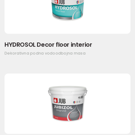
HYDROSOL Decor floor interior
Dekorativna podna vodoodbojna masa