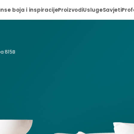
anse boja i inspiracije
Proizvodi
Usluge
Savjeti
Prof
ea 815B