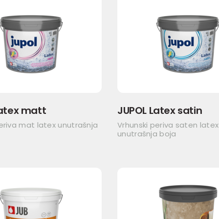
atex matt
JUPOL Latex satin
eriva mat latex unutrašnja
Vrhunski periva saten latex
unutrašnja boja