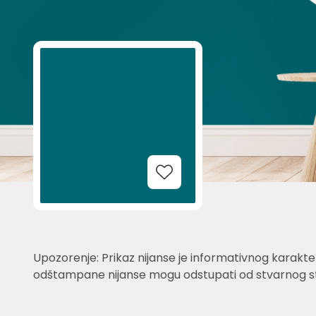
Add to Wishlist
Upozorenje: Prikaz nijanse je informativnog karakter
odštampane nijanse mogu odstupati od stvarnog st