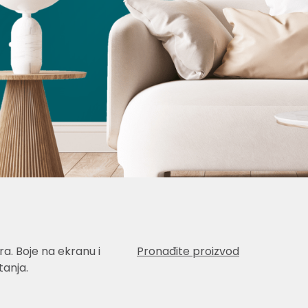
a. Boje na ekranu i
Pronađite proizvod
anja.