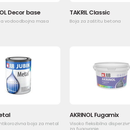
OL Decor base
TAKRIL Classic
na vodoodbojna masa
Boja za zaštitu betona
etal
AKRINOL Fugamix
ntikorozivna boja za metal
Visoko fleksibilna disperzi
za fugovanje