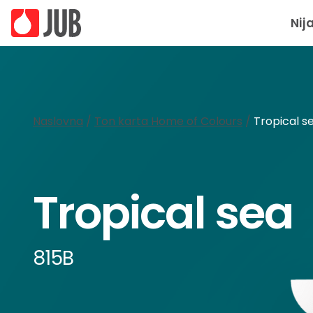
Nij
Naslovna
/
Ton karta Home of Colours
/
Tropical s
Tropical sea
815B