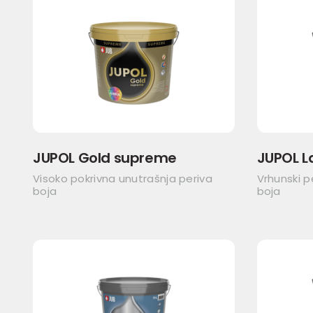
JUPOL Gold supreme
JUPOL L
Visoko pokrivna unutrašnja periva
Vrhunski p
boja
boja