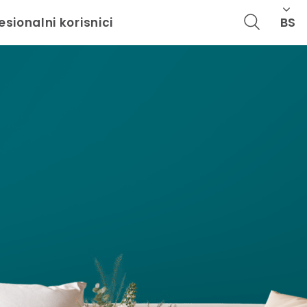
BS
esionalni korisnici