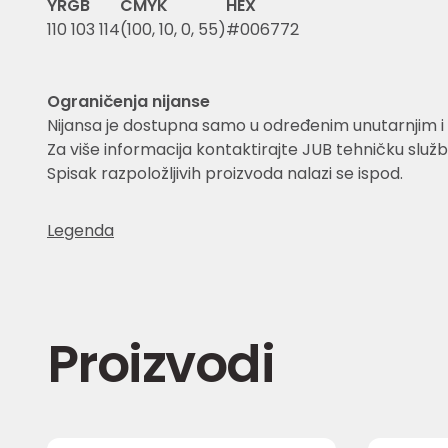
Y
RGB
CMYK
HEX
11
0 103 114
(100, 10, 0, 55)
#006772
Ograničenja nijanse
Nijansa je dostupna samo u određenim unutarnjim i 
Za više informacija kontaktirajte JUB tehničku služb
Spisak razpoložljivih proizvoda nalazi se ispod.
Legenda
Proizvodi