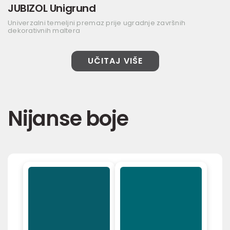
JUBIZOL Unigrund
Univerzalni temeljni premaz prije ugradnje završnih
dekorativnih maltera
UČITAJ VIŠE
Nijanse boje