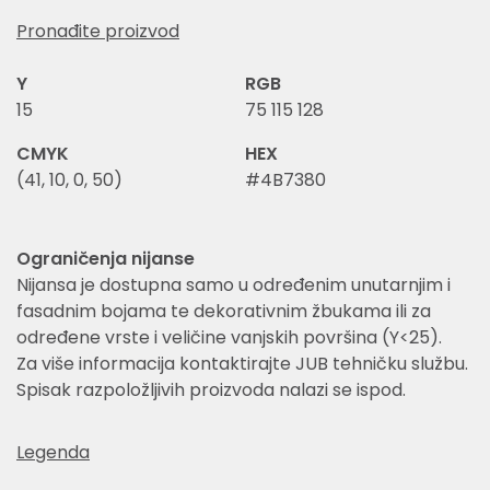
Pronađite proizvod
Y
RGB
15
75 115 128
CMYK
HEX
(41, 10, 0, 50)
#4B7380
Ograničenja nijanse
Nijansa je dostupna samo u određenim unutarnjim i
fasadnim bojama te dekorativnim žbukama ili za
određene vrste i veličine vanjskih površina (Y<25).
Za više informacija kontaktirajte JUB tehničku službu.
Spisak razpoložljivih proizvoda nalazi se ispod.
Legenda