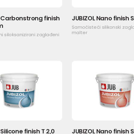
 Carbonstrong finish
JUBIZOL Nano finish 
m
Samočisteći silikonski zagl
malter
ni siloksanizirani zaglađeni
Silicone finish T 2,0
JUBIZOL Nano finish 