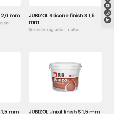
S 2,0 mm
JUBIZOL Silicone finish S 1,5
mm
ađeni
Silikonski zaglađeni malter
S 1,5 mm
JUBIZOL Unixil finish S 1,5 mm