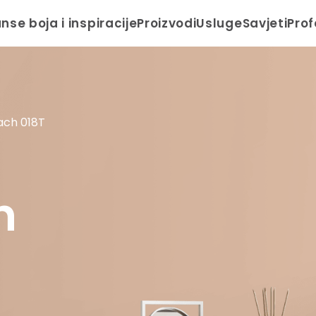
anse boja i inspiracije
Proizvodi
Usluge
Savjeti
Prof
ach 018T
h