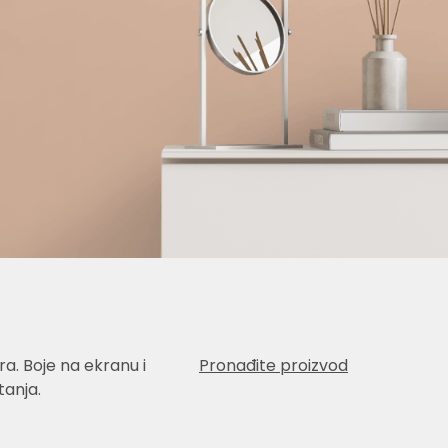
a. Boje na ekranu i
Pronađite proizvod
anja.