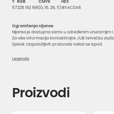
Y
RGB
CMYK
HEX
57
228 192 168
(0, 16, 26, 11)
#E4C0A8
Ograničenja nijanse
Nijansa je dostupna samo u određenim unutarnjim i 
Za više informacija kontaktirajte JUB tehničku služb
Spisak razpoložljivih proizvoda nalazi se ispod.
Legenda
Proizvodi