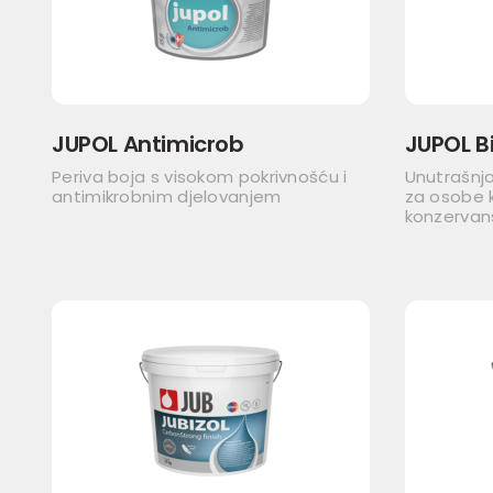
JUPOL Antimicrob
JUPOL Bi
Periva boja s visokom pokrivnošću i
Unutrašnja
antimikrobnim djelovanjem
za osobe k
konzervan