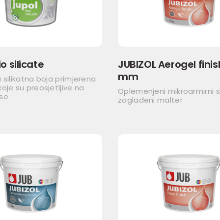
o silicate
JUBIZOL Aerogel finish
mm
 silikatna boja primjerena
oje su preosjetljive na
Oplemenjeni mikroarmirni si
se
zaglađeni malter