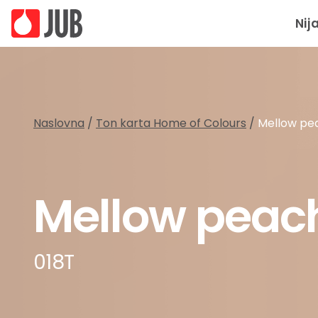
Nij
Naslovna
/
Ton karta Home of Colours
/
Mellow pe
Mellow peac
018T