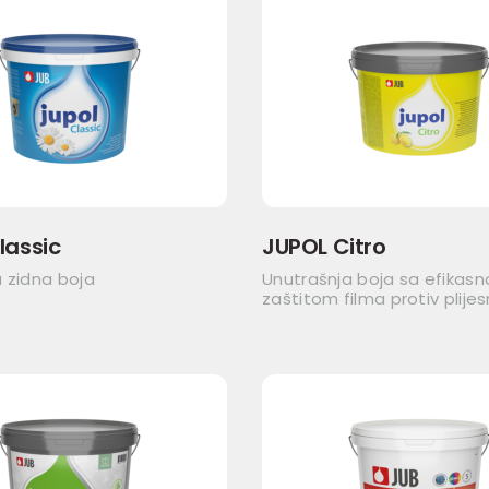
lassic
JUPOL Citro
 zidna boja
Unutrašnja boja sa efikas
zaštitom filma protiv plijes