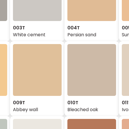
003T
004T
00
White cement
Persian sand
Sun
009T
010T
011
Abbey wall
Bleached oak
Ivo