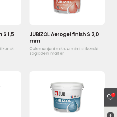
 S 1,5
JUBIZOL Aerogel finish S 2,0
mm
likonski
Oplemenjeni mikroarmirni silikonski
zaglađeni malter
0