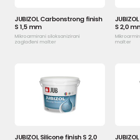
JUBIZOL Carbonstrong finish
JUBIZOL
S 1,5 mm
S 2,0 m
Mikroarmirani siloksanizirani
Mikroarmir
zaglađeni malter
malter
JUBIZOL Silicone finish S 2,0
JUBIZOL 