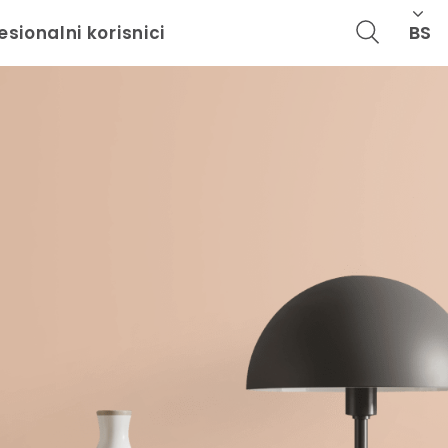
BS
esionalni korisnici