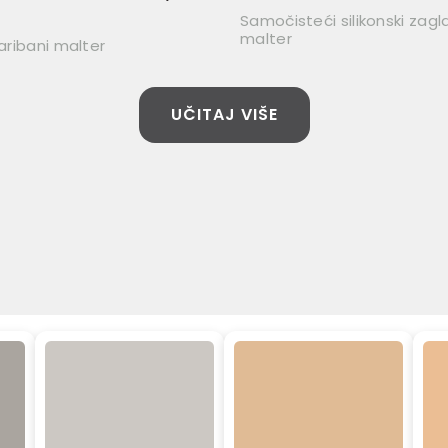
Samočisteći silikonski zagl
malter
zaribani malter
UČITAJ VIŠE