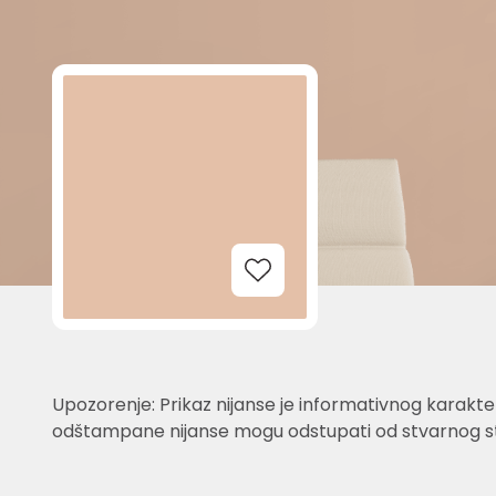
Add to Wishlist
Upozorenje: Prikaz nijanse je informativnog karakter
odštampane nijanse mogu odstupati od stvarnog st