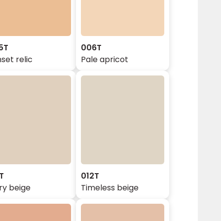
5T
006T
set relic
Pale apricot
T
012T
ry beige
Timeless beige