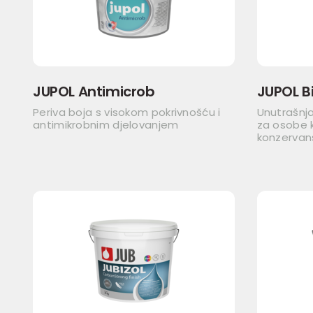
JUPOL Antimicrob
JUPOL Bi
Periva boja s visokom pokrivnošću i
Unutrašnja
antimikrobnim djelovanjem
za osobe k
konzervan