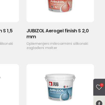
 S 1,5
JUBIZOL Aerogel finish S 2,0
mm
likonski
Oplemenjeni mikroarmirni silikonski
zaglađeni malter
0