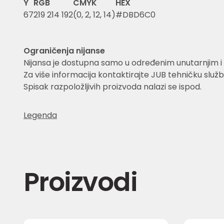
Y
RGB
CMYK
HEX
67
219 214 192
(0, 2, 12, 14)
#DBD6C0
Ograničenja nijanse
Nijansa je dostupna samo u određenim unutarnjim i 
Za više informacija kontaktirajte JUB tehničku služb
Spisak razpoložljivih proizvoda nalazi se ispod.
Legenda
Proizvodi