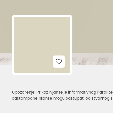
Add to Wishlist
Upozorenje: Prikaz nijanse je informativnog karakter
odštampane nijanse mogu odstupati od stvarnog st