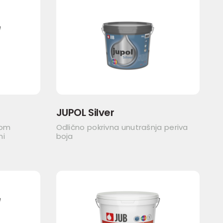
JUPOL Silver
nom
Odlično pokrivna unutrašnja periva
ni
boja