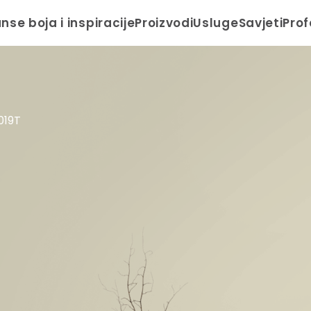
anse boja i inspiracije
Proizvodi
Usluge
Savjeti
Prof
019T