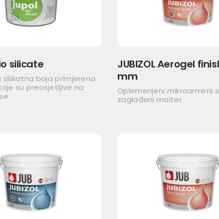
o silicate
JUBIZOL Aerogel finish
mm
 silikatna boja primjerena
oje su preosjetljive na
Oplemenjeni mikroarmirni si
se
zaglađeni malter