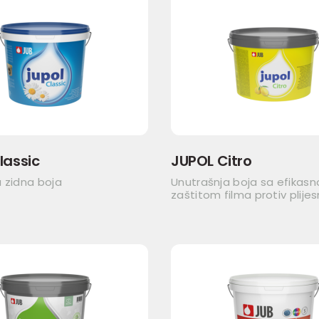
lassic
JUPOL Citro
 zidna boja
Unutrašnja boja sa efikas
zaštitom filma protiv plijes