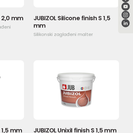
S 2,0 mm
JUBIZOL Silicone finish S 1,5
mm
ađeni
Silikonski zaglađeni malter
S 1,5 mm
JUBIZOL Unixil finish S 1,5 mm