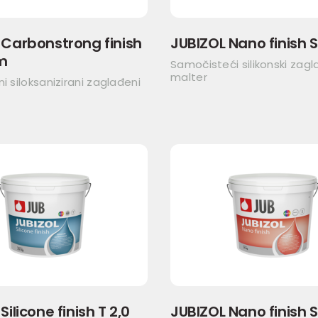
 Carbonstrong finish
JUBIZOL Nano finish 
m
Samočisteći silikonski zagl
malter
ni siloksanizirani zaglađeni
Silicone finish T 2,0
JUBIZOL Nano finish 