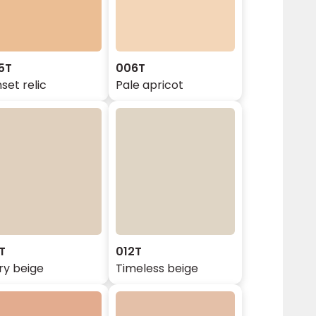
5T
006T
set relic
Pale apricot
T
012T
ry beige
Timeless beige