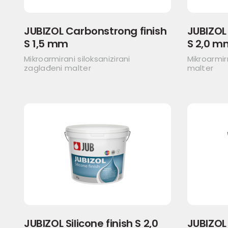
JUBIZOL Carbonstrong finish
JUBIZOL
S 1,5 mm
S 2,0 m
Mikroarmirani siloksanizirani
Mikroarmir
zaglađeni malter
malter
JUBIZOL Silicone finish S 2,0
JUBIZOL 