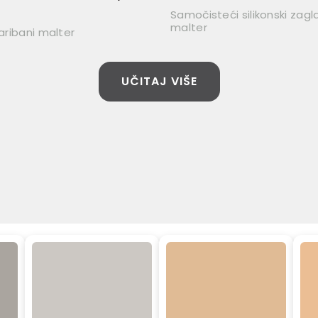
Samočisteći silikonski zagl
malter
zaribani malter
UČITAJ VIŠE