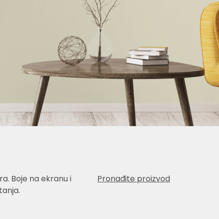
a. Boje na ekranu i
Pronađite proizvod
anja.