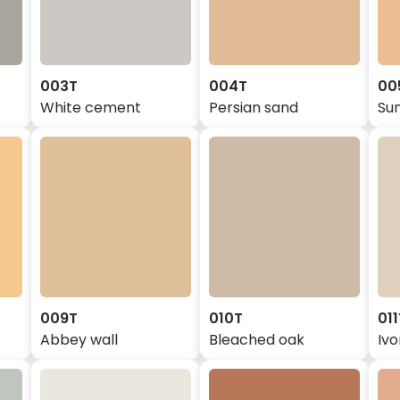
003T
004T
00
White cement
Persian sand
Sun
009T
010T
011
Abbey wall
Bleached oak
Ivo