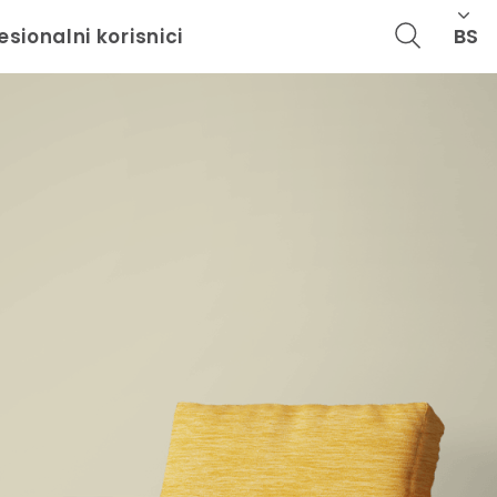
BS
esionalni korisnici