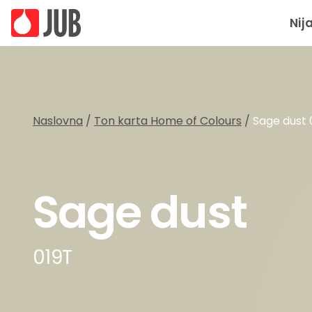
Nij
Naslovna
/
Ton karta Home of Colours
/
Sage dust 
Sage dust
019T